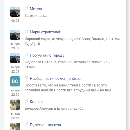
Метель
Загрузилась...
00:23
Марш строителей
Хороший марш, отмечу праздник! Анна, Володя, третьим
буду! ) +8
вчера
23:59
Прогулка по городу
Фёдорова Наталья, спасибо Наташа за внимание и
отзыв!
вчера
22:51
Разбор поэтических полётов
Прости за то, что не ценил тебя Прости за то что
оставлял ночами Прости что в трудные часы не под
вчера
22:50
Колечко
Бочаров Алексей и Елена , спасибо.
вчера
22:43
Рулетка.- шансон.