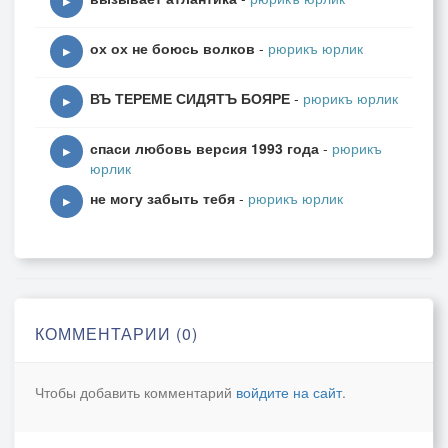
▶
ох ох не боюсь волков
-
рюрикъ юрлик
▶
ВЪ ТЕРЕМЕ СИДЯТЪ БОЯРЕ
-
рюрикъ юрлик
▶
спаси любовь версия 1993 года
-
рюрикъ
▶
юрлик
не могу забыть тебя
-
рюрикъ юрлик
▶
КОММЕНТАРИИ (0)
Чтобы добавить комментарий
войдите на сайт
.