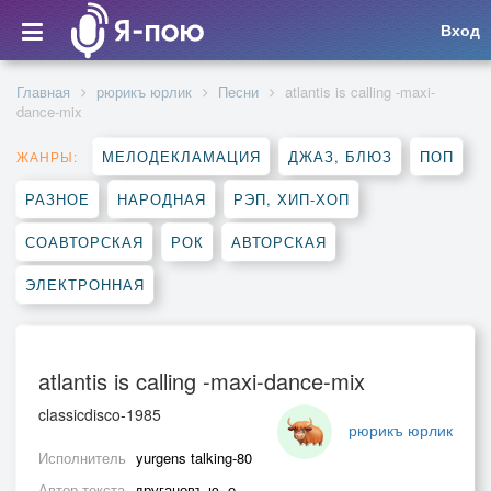
Вход
Главная
рюрикъ юрлик
Песни
atlantis is calling -maxi-
dance-mix
МЕЛОДЕКЛАМАЦИЯ
ДЖАЗ, БЛЮЗ
ПОП
ЖАНРЫ:
РАЗНОЕ
НАРОДНАЯ
РЭП, ХИП-ХОП
СОАВТОРСКАЯ
РОК
АВТОРСКАЯ
ЭЛЕКТРОННАЯ
atlantis is calling -maxi-dance-mix
classicdisco-1985
рюрикъ юрлик
Исполнитель
yurgens talking-80
Автор текста
другановъ ю. е.