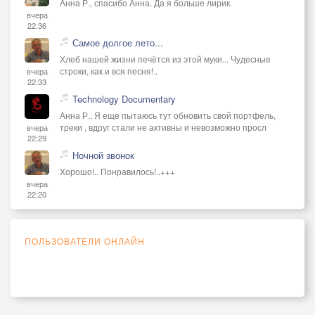
Анна Р., спасибо Анна. Да я больше лирик.
вчера
22:36
Самое долгое лето...
Хлеб нашей жизни печётся из этой муки... Чудесные
строки, как и вся песня!..
вчера
22:33
Technology Documentary
Анна Р., Я еще пытаюсь тут обновить свой портфель,
треки , вдруг стали не активны и невозможно просл
вчера
22:29
Ночной звонок
Хорошо!.. Понравилось!..+++
вчера
22:20
ПОЛЬЗОВАТЕЛИ ОНЛАЙН