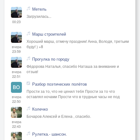
Метель
Загрузилась...
00:23
Марш строителей
Хороший марш, отмечу праздник! Анна, Володя, третьим
буду! ) +8
вчера
23:59
Прогулка по городу
Фёдорова Наталья, спасибо Наташа за внимание и
отзыв!
вчера
22:51
Разбор поэтических полётов
Прости за то, что не ценил тебя Прости за то что
оставлял ночами Прости что в трудные часы не под
вчера
22:50
Колечко
Бочаров Алексей и Елена , спасибо.
вчера
22:43
Рулетка.- шансон.