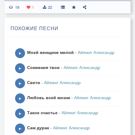
19
Всё понимаю про злую любовь:
1
22
Если бы чувства взаимными были,
Были бы и оправдания в силе -
ПОХОЖИЕ ПЕСНИ
Пусть тогда в венах кипела бы кровь.
Но безутешен мной выбранный плен,
Моей женщине милой
-
Айямиг Александр
Гложут сомнения мозг, изуверы:
▶
Без осмысления, гордости, веры
Сомнения твои
-
Айямиг Александр
Снова в любви не подняться с колен.
▶
Свети
-
Айямиг Александр
▶
Любовь всей жизни
-
Айямиг Александр
▶
Такое счастье
-
Айямиг Александр
▶
Сам дурак
-
Айямиг Александр
▶