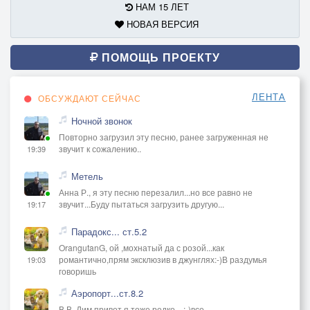
НАМ 15 ЛЕТ
НОВАЯ ВЕРСИЯ
ПОМОЩЬ ПРОЕКТУ
ЛЕНТА
ОБСУЖДАЮТ СЕЙЧАС
Ночной звонок
Повторно загрузил эту песню, ранее загруженная не
звучит к сожалению..
19:39
Метель
Анна Р., я эту песню перезалил...но все равно не
звучит...Буду пытаться загрузить другую...
19:17
Парадокс... ст.5.2
OrangutanG, ой ,мохнатый да с розой...как
романтично,прям эксклюзив в джунглях:-)В раздумья
19:03
говоришь
Аэропорт...ст.8.2
В В, Дим привет,я тоже редко ...:-)все