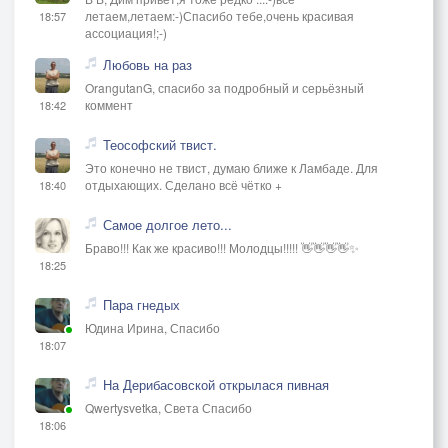
летаем,летаем:-)Спасибо тебе,очень красивая
18:57
ассоциация!;-)
Любовь на раз
OrangutanG, спасибо за подробный и серьёзный
коммент
18:42
Теософский твист.
Это конечно не твист, думаю ближе к Ламбаде. Для
отдыхающих. Сделано всё чётко +
18:40
Самое долгое лето...
Браво!!! Как же красиво!!! Молодцы!!!!! 👋👋👋👋✨
18:25
Пара гнедых
Юдина Ирина, Спасибо
18:07
На Дерибасовской открылася пивная
Qwertysvetka, Света Спасибо
18:06