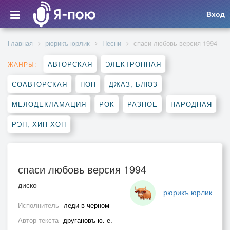
Вход
Главная
рюрикъ юрлик
Песни
спаси любовь версия 1994
АВТОРСКАЯ
ЭЛЕКТРОННАЯ
ЖАНРЫ:
СОАВТОРСКАЯ
ПОП
ДЖАЗ, БЛЮЗ
МЕЛОДЕКЛАМАЦИЯ
РОК
РАЗНОЕ
НАРОДНАЯ
РЭП, ХИП-ХОП
спаси любовь версия 1994
диско
рюрикъ юрлик
Исполнитель
леди в черном
Автор текста
другановъ ю. е.