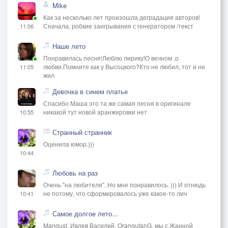
Mike
Как за несколько лет произошла деградация авторов!
Сначала, робкие заигрывания с генератором /текст
11:06
Наше лето
Понравилась песня!Люблю лирику!О вечном ,о
любви.Помните как у Высоцкого?Кто не любил, тот и не
11:05
жил
Девочка в синем платье
Спасибо Маша это та же самая песня в оригинале
никакой тут новой аранжировки нет
10:55
Странный странник
Оценила юмор.)))
10:44
Любовь на раз
Очень "на любителя". Но мне понравилось. ))) И отнюдь
не потому, что сформировалось уже какое-то лич
10:41
Самое долгое лето...
Mangust, Ивлев Василий, OrangutanG, мы с Жанной