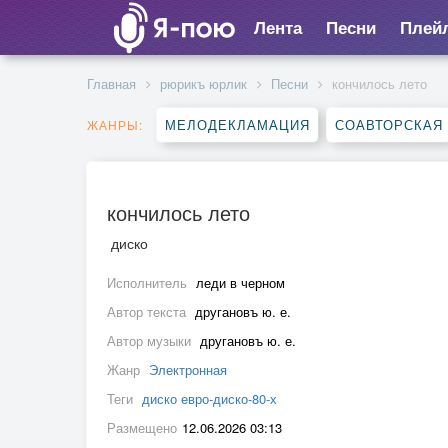
Лента
Песни
Плей
Главная
рюрикъ юрлик
Песни
кончилось лето
МЕЛОДЕКЛАМАЦИЯ
СОАВТОРСКАЯ
ЖАНРЫ:
кончилось лето
диско
Исполнитель
леди в черном
Автор текста
другановъ ю. е.
Автор музыки
другановъ ю. е.
Жанр
Электронная
Теги
диско евро-диско-80-х
Размещено
12.06.2026 03:13