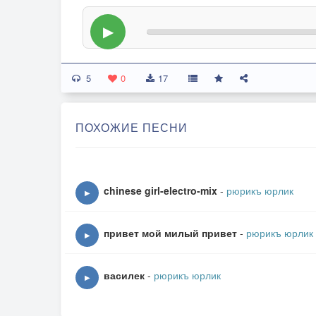
▶
5
0
17
ПОХОЖИЕ ПЕСНИ
chinese girl-electro-mix
-
рюрикъ юрлик
▶
привет мой милый привет
-
рюрикъ юрлик
▶
василек
-
рюрикъ юрлик
▶