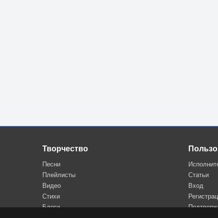
Творчество
Пользо
Песни
Исполнит
Плейлисты
Статьи
Видео
Вход
Стихи
Регистра
Блоги
Подтверж