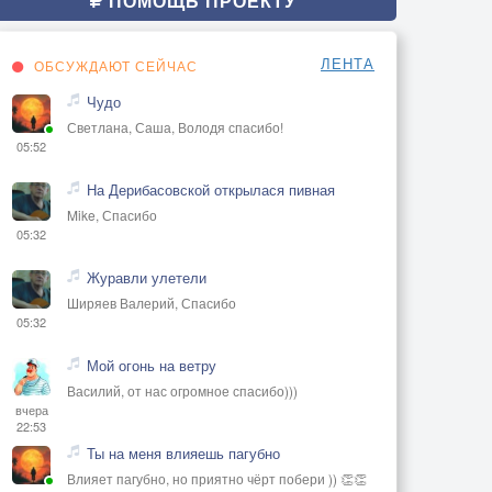
ПОМОЩЬ ПРОЕКТУ
ЛЕНТА
ОБСУЖДАЮТ СЕЙЧАС
Чудо
Светлана, Саша, Володя спасибо!
05:52
На Дерибасовской открылася пивная
Mike, Спасибо
05:32
Журавли улетели
Ширяев Валерий, Спасибо
05:32
Мой огонь на ветру
Василий, от нас огромное спасибо)))
вчера
22:53
Ты на меня влияешь пагубно
Влияет пагубно, но приятно чёрт побери )) 👏👏