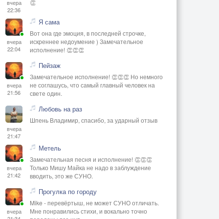
👏
вчера
22:36
Я сама
Вот она где эмоция, в последней строчке,
искреннее недоумение ) Замечательное
вчера
22:04
исполнение! 👏👏👏
Пейзаж
Замечательное исполнение! 👏👏👏 Но немного
не соглашусь, что самый главный человек на
вчера
21:56
свете один.
Любовь на раз
Шпень Владимир, спасибо, за ударный отзыв
вчера
21:47
Метель
Замечательная песня и исполнение! 👏👏👏
Только Мишу Майка не надо в заблуждение
вчера
21:42
вводить, это же СУНО.
Прогулка по городу
Mike - перевёртыш, не может СУНО отличать.
Мне понравились стихи, и вокально точно
вчера
21:34