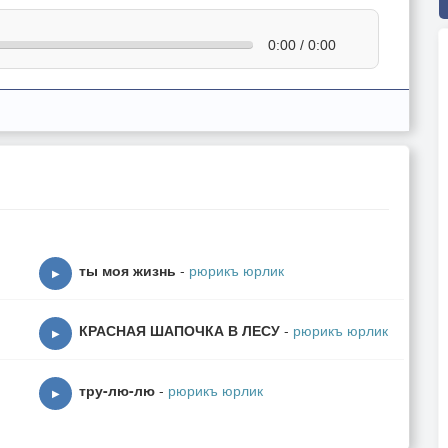
0:00 / 0:00
ты моя жизнь
-
рюрикъ юрлик
▶
КРАСНАЯ ШАПОЧКА В ЛЕСУ
-
рюрикъ юрлик
▶
тру-лю-лю
-
рюрикъ юрлик
▶