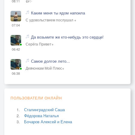
👍✨
08:11
Каким меня ты ядом напоила
С удовольствием послушал +
07:04
Да возьмите же кто-нибудь это сердце!
Серёга Привет+
06:42
Самое долгое лето...
Девчонкам Мой Плюс+
06:38
ПОЛЬЗОВАТЕЛИ ОНЛАЙН
Сталинградский Саша
Фёдорова Наталья
Бочаров Алексей и Елена