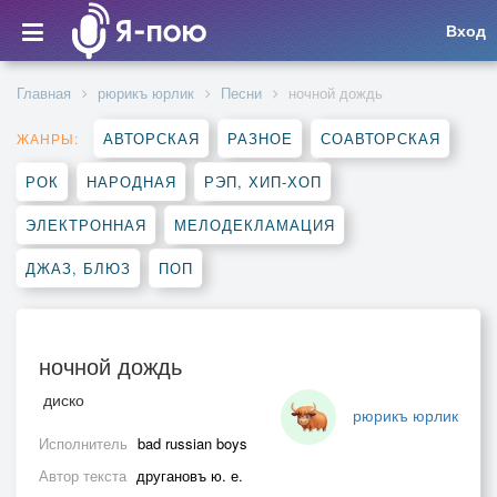
Вход
Главная
рюрикъ юрлик
Песни
ночной дождь
АВТОРСКАЯ
РАЗНОЕ
СОАВТОРСКАЯ
ЖАНРЫ:
РОК
НАРОДНАЯ
РЭП, ХИП-ХОП
ЭЛЕКТРОННАЯ
МЕЛОДЕКЛАМАЦИЯ
ДЖАЗ, БЛЮЗ
ПОП
ночной дождь
диско
рюрикъ юрлик
Исполнитель
bad russian boys
Автор текста
другановъ ю. е.