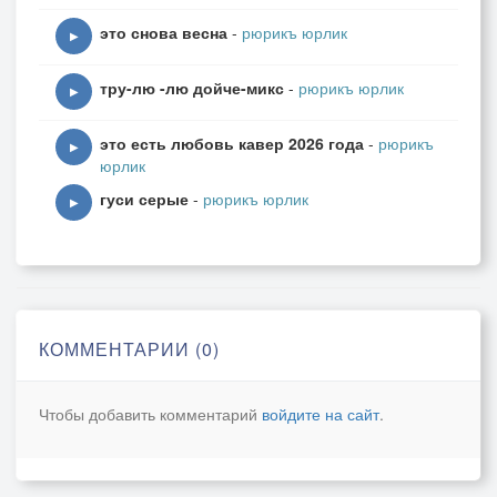
это снова весна
-
рюрикъ юрлик
▶
тру-лю -лю дойче-микс
-
рюрикъ юрлик
▶
это есть любовь кавер 2026 года
-
рюрикъ
▶
юрлик
гуси серые
-
рюрикъ юрлик
▶
КОММЕНТАРИИ (0)
Чтобы добавить комментарий
войдите на сайт
.