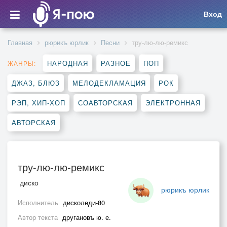
Вход
Главная
рюрикъ юрлик
Песни
тру-лю-лю-ремикс
НАРОДНАЯ
РАЗНОЕ
ПОП
ЖАНРЫ:
ДЖАЗ, БЛЮЗ
МЕЛОДЕКЛАМАЦИЯ
РОК
РЭП, ХИП-ХОП
СОАВТОРСКАЯ
ЭЛЕКТРОННАЯ
АВТОРСКАЯ
тру-лю-лю-ремикс
диско
рюрикъ юрлик
Исполнитель
дисколеди-80
Автор текста
другановъ ю. е.