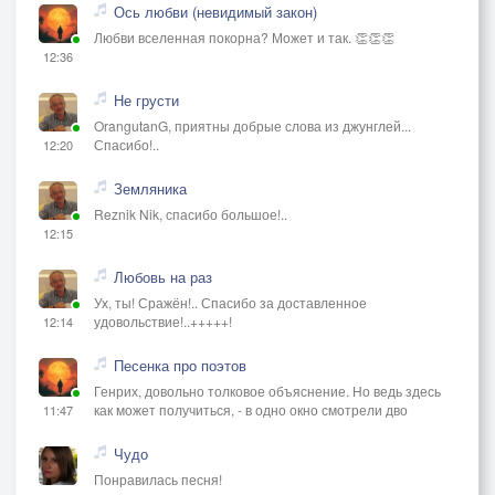
Ось любви (невидимый закон)
Любви вселенная покорна? Может и так. 👏👏👏
12:36
Не грусти
OrangutanG, приятны добрые слова из джунглей...
Спасибо!..
12:20
Земляника
Reznik Nik, спасибо большое!..
12:15
Любовь на раз
Ух, ты! Сражён!.. Спасибо за доставленное
удовольствие!..+++++!
12:14
Песенка про поэтов
Генрих, довольно толковое объяснение. Но ведь здесь
как может получиться, - в одно окно смотрели дво
11:47
Чудо
Понравилась песня!