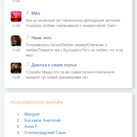
11:41
Mike
Как за несколько лет произошла деградация авторов!
Сначала, робкие заигрывания с генератором /текст
11:06
Наше лето
Понравилась песня!Люблю лирику!О вечном ,о
любви.Помните как у Высоцкого?Кто не любил, тот и не
11:05
жил
Девочка в синем платье
Спасибо Маша это та же самая песня в оригинале
никакой тут новой аранжировки нет
10:55
ПОЛЬЗОВАТЕЛИ ОНЛАЙН
Mangust
Баскаков Анатолий
Анна Р.
Сталинградский Саша