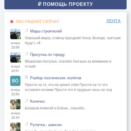
Но власти месть
ПОМОЩЬ ПРОЕКТУ
пузырилась ожогом.
И наконец слепого затолкали в р̀еку,
ЛЕНТА
ОБСУЖДАЮТ СЕЙЧАС
Зимою в полынь̀ю
Марш строителей
стрельцами Ржова.
Хороший марш, отмечу праздник! Анна, Володя, третьим
буду! ) +8
вчера
Пушки, сабли, пики, топорищи –
23:59
Так сражались. Царь паниковал.
Прогулка по городу
Но сдались Болотникова тыщи,
Фёдорова Наталья, спасибо Наташа за внимание и
отзыв!
вчера
Когда царь не трогать обещал!
22:51
припев:
Разбор поэтических полётов
Сперв̀а глаз̀а выкалывали человеку,
Прости за то, что не ценил тебя Прости за то что
оставлял ночами Прости что в трудные часы не под
вчера
Но власти месть
22:50
пузырилась ожогом.
Колечко
И наконец слепого затолкали в р̀еку,
Бочаров Алексей и Елена , спасибо.
Зимою в полынь̀ю
вчера
22:43
стрельцами Ржова.
Рулетка.- шансон.