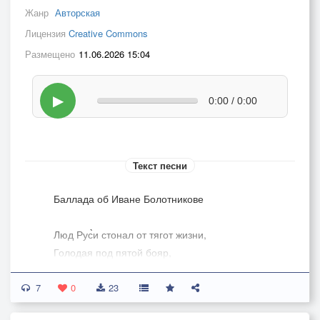
Жанр
Авторская
Лицензия
Creative Commons
Размещено
11.06.2026 15:04
▶
0:00 / 0:00
Текст песни
Баллада об Иване Болотникове
Люд Рус̀и стонал от тягот жизни,
Голодая под пятой бояр,
У которых висли складки жира
7
Мор когда кругом в Рус̀и стоял.
0
23
припев: