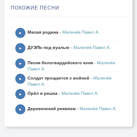
Сперв̀а глаз̀а выкалывали человеку,
ПОХОЖИЕ ПЕСНИ
Но власти месть
пузырилась ожогом.
И наконец слепого затолкали в р̀еку,
Малая родина
-
Маленёв Павел А.
Зимою в полынь̀ю
▶
стрельцами Ржова.
ДУЭЛЬ под вуалью
-
Маленёв Павел А.
▶
Царский трон заматывала смута,
Песня белогвардейского коня
-
Маленёв
Но царём прикормлены стрельц`ы.
▶
Павел А.
А Ивашка понял: стало жутко:
Солдат прощается с войной
-
Маленёв
Шеи рубят эти удальц`ы!
▶
Павел А.
припев:
Орёл и решка
-
Маленёв Павел А.
Сперв̀а глаз̀а выкалывали человеку,
▶
Но власти месть
Деревенский реквием
-
Маленёв Павел А.
пузырилась ожогом.
▶
И наконец слепого затолкали в р̀еку,
Зимою в полынь̀ю
стрельцами Ржова.