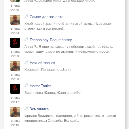
Анна Р., спасибо Анна. Да я больше лирик.
Но цари – как все, и Васька Шуйский,
вчера
22:36
Не хотят – с народом наравне!
Самое долгое лето...
Слово государево нарушил:
Хлеб нашей жизни печётся из этой муки... Чудесные
̀Извергам шепнул наедин̀е.
строки, как и вся песня!..
вчера
припев:
22:33
Сперв̀а глаз̀а выкалывали человеку,
Technology Documentary
Но власти месть
Анна Р., Я еще пытаюсь тут обновить свой портфель,
треки , вдруг стали не активны и невозможно просл
вчера
пузырилась ожогом.
22:29
И наконец слепого затолкали в р̀еку,
Ночной звонок
Зимою в полынь̀ю
Хорошо!.. Понравилось!..+++
вчера
стрельцами Ржова.
22:20
Horror Trailer
Вишнякова Жанна, Жанн спасибо!
вчера
22:17
Земляника
Фролов Владимир, наверное, и был романтиком - стихи
юношеские...) Спасибо, Володя!..
вчера
22:15