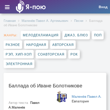
Вход
Главная
Маленёв Павел А. Артемьевич
Песни
Баллада
об Иване Болотникове
МЕЛОДЕКЛАМАЦИЯ
ДЖАЗ, БЛЮЗ
ПОП
ЖАНРЫ:
РАЗНОЕ
НАРОДНАЯ
АВТОРСКАЯ
РЭП, ХИП-ХОП
СОАВТОРСКАЯ
РОК
ЭЛЕКТРОННАЯ
Баллада об Иване Болотникове
Маленёв Павел А.
Евпатория
Автор текста
Павел
А.Маленёв