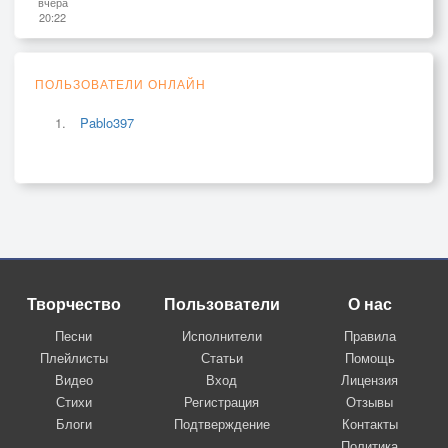
вчера
20:22
Ты ж мог в жизни многого достичь,
Всё, прощаюсь, жаль вас, очевидно,
Кстати, наконец, продал Москвич
ПОЛЬЗОВАТЕЛИ ОНЛАЙН
Pablo397
Творчество
Пользователи
О нас
Песни
Исполнители
Правила
Плейлисты
Статьи
Помощь
Видео
Вход
Лицензия
Стихи
Регистрация
Отзывы
Блоги
Подтверждение
Контакты
Политика