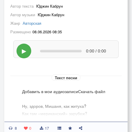
Автор текста
Юджин Кабрун
Автор музыки
Юджин Кабрун
Жанр
Авторская
Размещено
08.06.2026 08:35
▶
0:00 / 0:00
Текст песни
Добавить в мои аудиозаписиСкачать файл
­Ну, здоров, Мишаня, как житуха?
Как там «мериканский» зарубеж?
Говорят, у вас сейчас не пруха,
8
Голодранцы подняли мятеж.
0
17