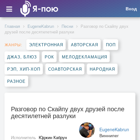
Вход
Главная
EugeneKabrun
Песни
Разговор по Скайпу двух
друзей после десятилетней разлуки
ЭЛЕКТРОННАЯ
АВТОРСКАЯ
ПОП
ЖАНРЫ:
ДЖАЗ, БЛЮЗ
РОК
МЕЛОДЕКЛАМАЦИЯ
РЭП, ХИП-ХОП
СОАВТОРСКАЯ
НАРОДНАЯ
РАЗНОЕ
Разговор по Скайпу двух друзей после
десятилетней разлуки
EugeneKabrun
Виннипег
Исполнитель
Юджин Кабрун