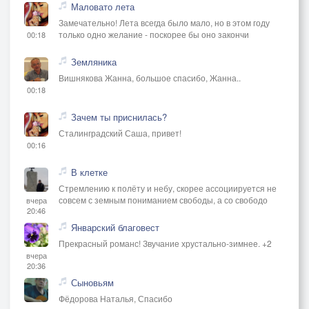
Маловато лета
Веничком березовым пройдусь,
Замечательно! Лета всегда было мало, но в этом году
А потом с пивасом на диване,
только одно желание - поскорее бы оно закончи
00:18
Сериал смотреть расположусь.
Земляника
-
Вишнякова Жанна, большое спасибо, Жанна..
Сёма, я тебе всю правду-матку,
00:18
Выложу, без всяких без прикрас:
Все продал бы и купил палатку,
Зачем ты приснилась?
И рванул в Мытищи, хоть сейчас.
Сталинградский Саша, привет!
00:16
Но меня, Семён, работа держит,
И кредитов, знаешь сам, не счесть,
В клетке
Да и Софа спа-салон содержит,
Стремлению к полёту и небу, скорее ассоциируется не
совсем с земным пониманием свободы, а со свободо
вчера
Это тоже нужно ведь учесть.
20:46
-
Январский благовест
Миша, друг, тебя я понимаю,
Прекрасный романс! Звучание хрустально-зимнее. +2
Вам там тяжко, брат, не то что нам,
вчера
20:36
Я из новостей не вылезаю,
Сыновьям
Беспокоюсь, Миша, как вы там.
Фёдорова Наталья, Спасибо
За тебя, как другу, мне обидно,