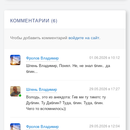
Яркой звездой на небосводе, ооо
Паря высоко,
КОММЕНТАРИИ (6)
Познавая мироздание сего,
Сожалея что не вверг я время вспять,
Чтобы добавить комментарий
войдите на сайт
.
Где снова вместе мы с тобой опять,
С тобой опять,
01.06.2026 в 10:12
Фролов Владимир
Тикет до луны,
Шпень Владимир, Понял. Не, не знал блин.. да
Сегодня я лечу до спутника Земли,
блин...
Время бежит, его мне не остановить,
И путь в один конец не изменить,
29.05.2026 в 17:27
Шпень Владимир
Не изменить,
Володь, это из анекдота: Гив ми ту тикетс ту
Дублин. Ту Даблин? Туда, блин. Туда, блин.
Чего то вспомнилось))
© Copyright: Влад Форест, 2026
Свидетельство о публикации №126052604231
29.05.2026 в 12:04
Фролов Владимир