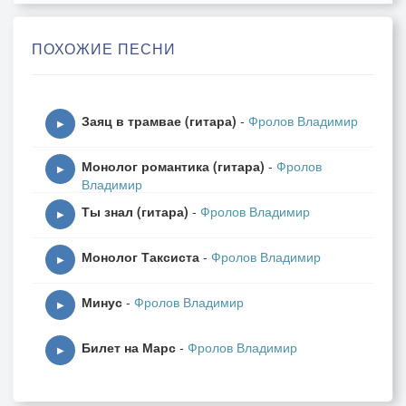
У меня тикет до луны,
ПОХОЖИЕ ПЕСНИ
Возможно, скоро улечу, прости,
У меня тикет до луны,
Хочу увидеть я последний раз,
Заяц в трамвае (гитара)
-
Фролов Владимир
Сиянье твоих глаз,
▶
Монолог романтика (гитара)
-
Фролов
У меня тикет до луны,
▶
Владимир
Я скоро отрываюсь от земли,
Ты знал (гитара)
-
Фролов Владимир
И мои слёзы превратятся просто в дождь,
▶
Что буду падать на твоё окно,
Монолог Таксиста
-
Фролов Владимир
Ты не поймёшь того,
▶
Минус
-
Фролов Владимир
Тикет до луны,
▶
Тикет до луны,
Билет на Марс
-
Фролов Владимир
Тикет до луны,
▶
Лети, лети, сияй в полёте,