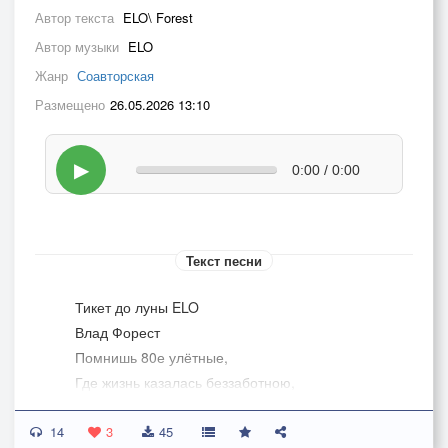
Автор текста
ELO\ Forest
Автор музыки
ELO
Жанр
Соавторская
Размещено
26.05.2026 13:10
▶
0:00 / 0:00
Текст песни
Тикет до луны ELO
Влад Форест
Помнишь 80е улётные,
Где жизнь казалась беззаботною,
Хотелось бы опять туда,
14
Где наши лучшие года,
3
45