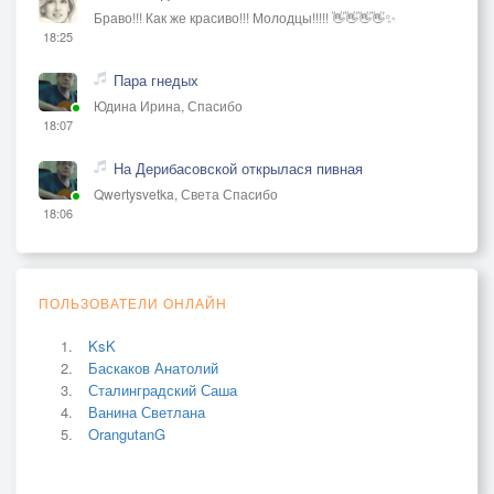
Браво!!! Как же красиво!!! Молодцы!!!!! 👋👋👋👋✨
18:25
Пара гнедых
Юдина Ирина, Спасибо
18:07
На Дерибасовской открылася пивная
Qwertysvetka, Света Спасибо
18:06
ПОЛЬЗОВАТЕЛИ ОНЛАЙН
KsK
Баскаков Анатолий
Сталинградский Саша
Ванина Светлана
OrangutanG