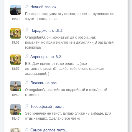
Ночной звонок
Повторно загрузил эту песню, ранее загруженная не
звучит к сожалению..
19:39
Парадокс... ст.5.2
OrangutanG, ой ,мохнатый да с розой...как
романтично,прям эксклюзив в джунглях:-)В раздумья
19:03
говоришь
Аэропорт...ст.8.2
В В, Дим привет,я тоже редко ...:-)все
летаем,летаем:-)Спасибо тебе,очень красивая
18:57
ассоциация!;-)
Любовь на раз
OrangutanG, спасибо за подробный и серьёзный
коммент
18:42
Теософский твист.
Это конечно не твист, думаю ближе к Ламбаде. Для
отдыхающих. Сделано всё чётко +
18:40
Самое долгое лето...