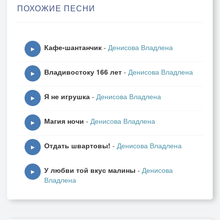
ПОХОЖИЕ ПЕСНИ
Может, бабушка-яга?
Припев:
Кафе-шантанчик
-
Денисова Владлена
Может, надо, толь не надо
▶
Мне любить али забыть?
Владивостоку 166 лет
-
Денисова Владлена
Что мне делать-то, ребята?
▶
Подскажите, как мне быть?
Я не игрушка
-
Денисова Владлена
▶
Мы друзья с ней или больше?
Магия ночи
-
Денисова Владлена
Как мне милой объяснить?
▶
Может, просто мозг полощет?
Отдать швартовы!
-
Денисова Владлена
Как себе не навредить?
▶
У любви той вкус малины
-
Денисова
Вроде близко, а не рядом,
▶
Владлена
Как на грабли не ступить?
Мне любовь была б наградой,
Иль совсем на всё «забить»?