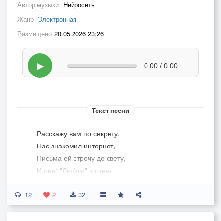
Автор музыки
Нейросеть
Жанр
Электронная
Размещено
20.05.2026 23:26
▶
0:00 / 0:00
Текст песни
Расскажу вам по секрету,
Нас знакомил интернет,
Письма ей строчу до свету,
И она: "Люблю" в ответ.
12
Раскрасавица на снимке,
2
32
Только сумлеваюсь я,
Как поверить мне блондинке?