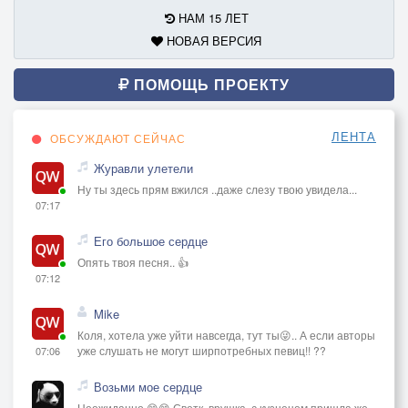
НАМ 15 ЛЕТ
НОВАЯ ВЕРСИЯ
ПОМОЩЬ ПРОЕКТУ
ЛЕНТА
ОБСУЖДАЮТ СЕЙЧАС
Журавли улетели
Ну ты здесь прям вжился ..даже слезу твою увидела...
07:17
Его большое сердце
Опять твоя песня.. 👍
07:12
Mike
Коля, хотела уже уйти навсегда, тут ты😜.. А если авторы
уже слушать не могут ширпотребных певиц!! ??
07:06
Возьми мое сердце
Неожиданно 😄😁 Светк, врушка, с кузнецом пришла же...