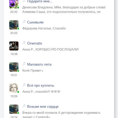
Подарите мне...
Денисова Владлена, Mike, благодарю за добрые слова!
Алимова Саша, это подсознательно получилось, не
20:33
Сыновьям
Фёдорова Наталья, Спасибо
20:22
Cinematic
Анна Р., ХОРОШО,ЧТО ПОСЛУШАЛИ!
19:38
Маловато лета
Коля Привет+
19:31
Всё про куплеты
Анна Р., спасибо!!! 🌸🌸🌸
19:26
Возьми мое сердце
Вчера со мной поокала А деторождение поднимать
значит с Серёгой+
19:24