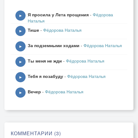
Я просила у Лета прощения
-
Фёдорова
Малахитовый мир...
▶
Наталья
Тише
-
Фёдорова Наталья
Малахитовый плен...
▶
За подземными ходами
-
Фёдорова Наталья
Малахитовый пир...
▶
Ты меня не жди
-
Фёдорова Наталья
▶
Тебя я позабуду
-
Фёдорова Наталья
▶
Вечер
-
Фёдорова Наталья
▶
КОММЕНТАРИИ (3)