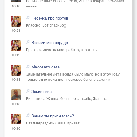
Великолепные стихи и песня, Анна! В избранное!👍👍👍
+++++
00:48
Песенка про поэтов
Классно! Вот спасибо))
00:21
Возьми мое сердце
Браво, замечательная работа, соавторы!
00:19
Маловато лета
Замечательно! Лета всегда было мало, но в этом году
только одно желание - поскорее бы оно закончи
00:18
Земляника
Вишнякова Жанна, большое спасибо, Жанна..
00:18
Зачем ты приснилась?
Сталинградский Саша, привет!
00:16