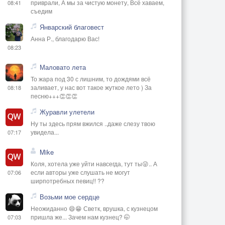
приврали, А мы за чистую монету, Всё хаваем,
08:41
съедим
Январский благовест
Анна Р., благодарю Вас!
08:23
Маловато лета
То жара под 30 с лишним, то дождями всё
заливает, у нас вот такое жуткое лето ) За
08:18
песню+++👏👏👏
Журавли улетели
Ну ты здесь прям вжился ..даже слезу твою
увидела...
07:17
Mike
Коля, хотела уже уйти навсегда, тут ты😜.. А
если авторы уже слушать не могут
07:06
ширпотребных певиц!! ??
Возьми мое сердце
Неожиданно 😄😁 Светк, врушка, с кузнецом
пришла же... Зачем нам кузнец? 🤭
07:03