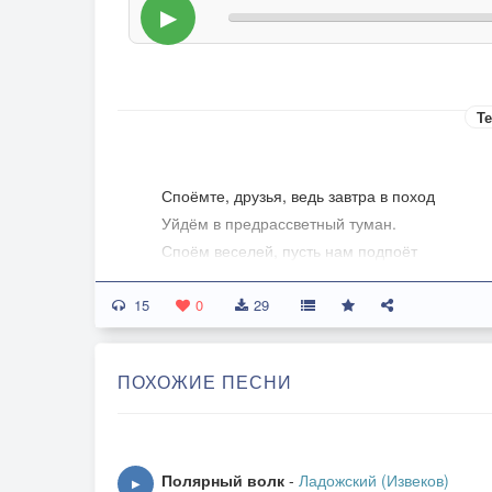
▶
Те
Споёмте, друзья, ведь завтра в поход
Уйдём в предрассветный туман.
Споём веселей, пусть нам подпоёт
Седой боевой капитан.
15
0
29
Припев:
Прощай, любимый город!
ПОХОЖИЕ ПЕСНИ
Уходим завтра в море.
И ранней порой
Мелькнёт за кормой
Знакомый платок голубой.
Полярный волк
-
Ладожский (Извеков)
▶