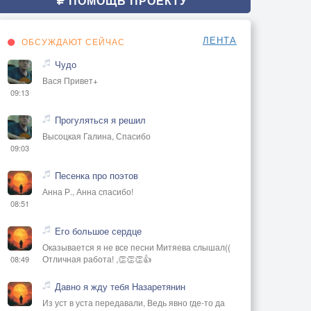
ПОМОЩЬ ПРОЕКТУ
ЛЕНТА
ОБСУЖДАЮТ СЕЙЧАС
Чудо
Вася Привет+
09:13
Прогуляться я решил
Высоцкая Галина, Спасибо
09:03
Песенка про поэтов
Анна Р., Анна спасибо!
08:51
Его большое сердце
Оказывается я не все песни Митяева слышал((
Отличная работа! ,👏👏👏👍
08:49
Давно я жду тебя Назаретянин
Из уст в уста передавали, Ведь явно где-то да