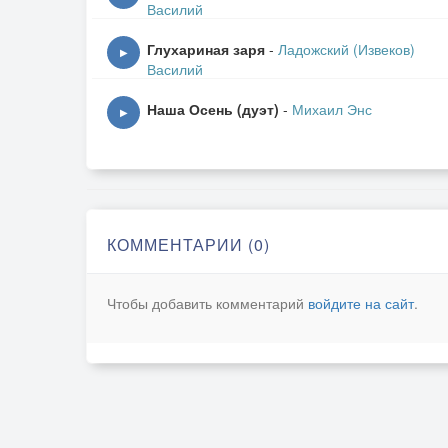
Василий
А вечер опять хороший такой,
Глухариная заря
-
Ладожский (Извеков)
Что песен не петь нам нельзя;
▶
Василий
О дружбе большой, о службе морской
Подтянем дружнее, друзья!
Наша Осень (дуэт)
-
Михаил Энс
▶
Припев.
На рейде большом легла тишина,
А море окутал туман,
КОММЕНТАРИИ (0)
И берег родной целует волна,
И тихо доносит бaян:
Чтобы добавить комментарий
войдите на сайт
.
Припев.