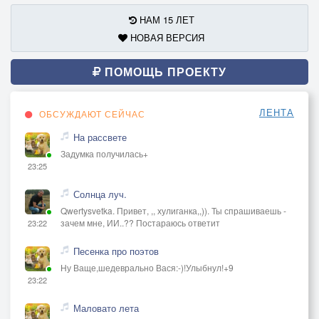
НАМ 15 ЛЕТ
НОВАЯ ВЕРСИЯ
ПОМОЩЬ ПРОЕКТУ
ЛЕНТА
ОБСУЖДАЮТ СЕЙЧАС
На рассвете
Задумка получилась+
23:25
Солнца луч.
Qwertysvetka. Привет, ,, хулиганка,,)). Ты спрашиваешь -
зачем мне, ИИ..?? Постараюсь ответит
23:22
Песенка про поэтов
Ну Ваще,шедеврально Вася:-)!Улыбнул!+9
23:22
Маловато лета