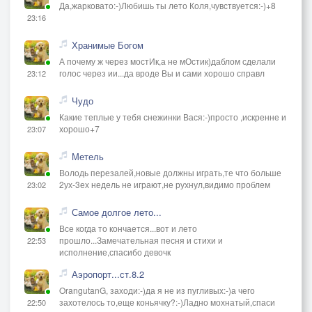
Да,жарковато:-)Любишь ты лето Коля,чувствуется:-)+8
23:16
Хранимые Богом
А почему ж через мостИк,а не мОстик)даблом сделали
голос через ии...да вроде Вы и сами хорошо справл
23:12
Чудо
Какие теплые у тебя снежинки Вася:-)просто ,искренне и
хорошо+7
23:07
Метель
Володь перезалей,новые должны играть,те что больше
2ух-3ех недель не играют,не рухнул,видимо проблем
23:02
Самое долгое лето...
Все когда то кончается...вот и лето
прошло...Замечательная песня и стихи и
22:53
исполнение,спасибо девочк
Аэропорт...ст.8.2
OrangutanG, заходи:-)да я не из пугливых:-)а чего
захотелось то,еще коньячку?:-)Ладно мохнатый,спаси
22:50