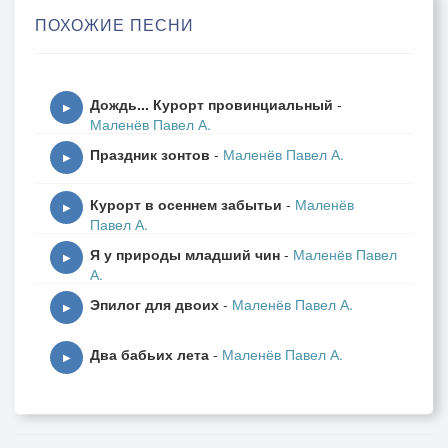
Они водопадом струились за пояс,
ПОХОЖИЕ ПЕСНИ
Моя там лежала рука.
Но ты не сказала, что завтрашний поезд
тебя увезёт навека.
Дождь... Курорт провинциальный
-
▶
Маленёв Павел А.
С луной подступала единственность ночи, –
Праздник зонтов
-
Маленёв Павел А.
Стремилась под сон заволочь.
▶
Ведь я же не знал, что ты так, между прочим,
Курорт в осеннем забытьи
-
Маленёв
Стремишься себя превозмочь.
▶
Павел А.
Я у природы младший чин
-
Маленёв Павел
И даже позволила, как всегда, ко́су
▶
А.
Привычно тебе расплести.
Эпилог для двоих
-
Маленёв Павел А.
Но только в губах твоих чувствовал: осень
▶
уже начинает цвести.
Два бабьих лета
-
Маленёв Павел А.
▶
Надежды у многих кипят вечерами,
Но с жизнью они не в ладу.
Вот значит любовь, но с пустыми глазами,