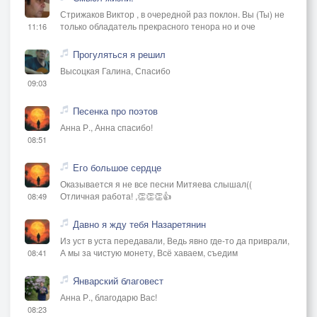
Стрижаков Виктор , в очередной раз поклон. Вы (Ты) не
только обладатель прекрасного тенора но и оче
11:16
Прогуляться я решил
Высоцкая Галина, Спасибо
09:03
Песенка про поэтов
Анна Р., Анна спасибо!
08:51
Его большое сердце
Оказывается я не все песни Митяева слышал((
Отличная работа! ,👏👏👏👍
08:49
Давно я жду тебя Назаретянин
Из уст в уста передавали, Ведь явно где-то да приврали,
А мы за чистую монету, Всё хаваем, съедим
08:41
Январский благовест
Анна Р., благодарю Вас!
08:23