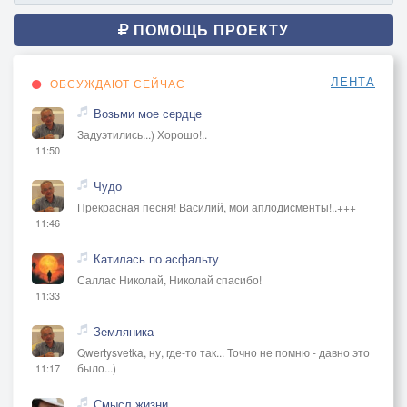
ПОМОЩЬ ПРОЕКТУ
ЛЕНТА
ОБСУЖДАЮТ СЕЙЧАС
Возьми мое сердце
Задуэтились...) Хорошо!..
11:50
Чудо
Прекрасная песня! Василий, мои аплодисменты!..+++
11:46
Катилась по асфальту
Саллас Николай, Николай спасибо!
11:33
Земляника
Qwertysvetka, ну, где-то так... Точно не помню - давно это
было...)
11:17
Смысл жизни.