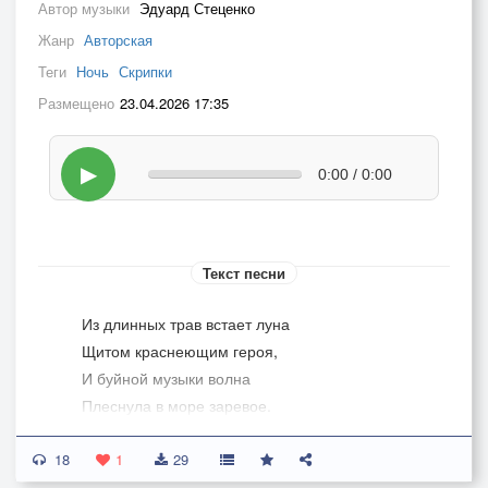
Автор музыки
Эдуард Стеценко
Жанр
Авторская
Теги
Ночь
Скрипки
Размещено
23.04.2026 17:35
▶
0:00 / 0:00
Текст песни
Из длинных трав встает луна
Щитом краснеющим героя,
И буйной музыки волна
Плеснула в море заревое.
18
Зачем же в ясный час торжеств
1
29
Ты злишься, мой смычок визгливый,