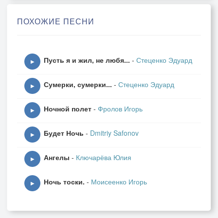
Врываясь в мировой оркестр
ПОХОЖИЕ ПЕСНИ
Отдельной песней торопливой?
Учись вниманью длинных трав,
Пусть я и жил, не любя...
-
Стеценко Эдуард
Разлейся в море зорь бесцельных,
▶
Протяжный голос свой послав
Сумерки, сумерки...
-
Стеценко Эдуард
В отчизну скрипок запредельных.
▶
Ночной полет
-
Фролов Игорь
▶
Будет Ночь
-
Dmitriy Safonov
▶
Ангелы
-
Ключарёва Юлия
▶
Ночь тоски.
-
Моисеенко Игорь
▶