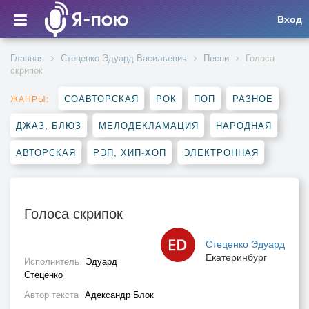
Вход
Главная
Стеценко Эдуард Васильевич
Песни
Голоса
скрипок
СОАВТОРСКАЯ
РОК
ПОП
РАЗНОЕ
ЖАНРЫ:
ДЖАЗ, БЛЮЗ
МЕЛОДЕКЛАМАЦИЯ
НАРОДНАЯ
АВТОРСКАЯ
РЭП, ХИП-ХОП
ЭЛЕКТРОННАЯ
Голоса скрипок
Стеценко Эдуард
Екатеринбург
Исполнитель
Эдуард
Стеценко
Автор текста
Адександр Блок