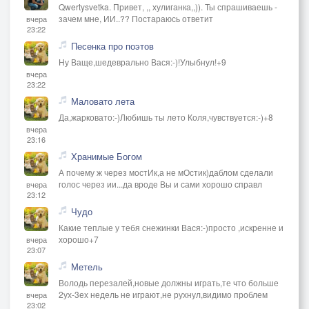
Qwertysvetka. Привет, ,, хулиганка,,)). Ты спрашиваешь -
зачем мне, ИИ..?? Постараюсь ответит
вчера
23:22
Песенка про поэтов
Ну Ваще,шедеврально Вася:-)!Улыбнул!+9
вчера
23:22
Маловато лета
Да,жарковато:-)Любишь ты лето Коля,чувствуется:-)+8
вчера
23:16
Хранимые Богом
А почему ж через мостИк,а не мОстик)даблом сделали
голос через ии...да вроде Вы и сами хорошо справл
вчера
23:12
Чудо
Какие теплые у тебя снежинки Вася:-)просто ,искренне и
хорошо+7
вчера
23:07
Метель
Володь перезалей,новые должны играть,те что больше
2ух-3ех недель не играют,не рухнул,видимо проблем
вчера
23:02