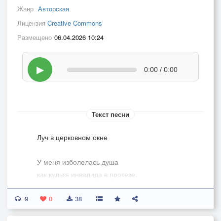
Жанр
Авторская
Лицензия
Creative Commons
Размещено
06.04.2026 10:24
▶
0:00 / 0:00
Текст песни
Луч в церковном окне
У меня изболелась душа
как культя инвалида в протезе.
Обнажаю, гордыню круша,
9
эту душу как вену на срезе,
0
38
прикасаясь губами к Стопе