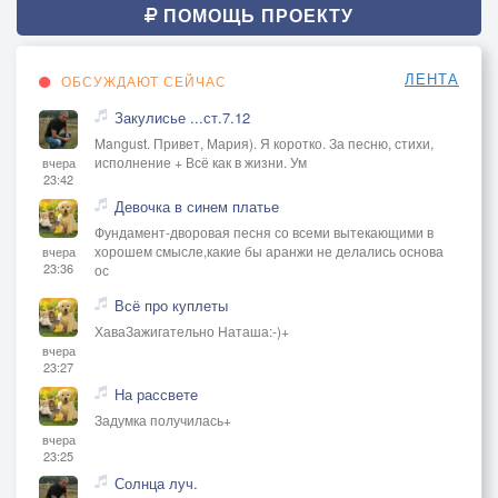
ПОМОЩЬ ПРОЕКТУ
ЛЕНТА
ОБСУЖДАЮТ СЕЙЧАС
Закулисье ...ст.7.12
Mangust. Привет, Мария). Я коротко. За песню, стихи,
исполнение + Всё как в жизни. Ум
вчера
23:42
Девочка в синем платье
Фундамент-дворовая песня со всеми вытекающими в
хорошем смысле,какие бы аранжи не делались основа
вчера
23:36
ос
Всё про куплеты
ХаваЗажигательно Наташа:-)+
вчера
23:27
На рассвете
Задумка получилась+
вчера
23:25
Солнца луч.