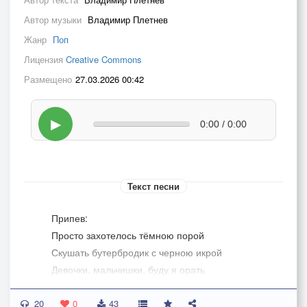
Автор музыки
Владимир Плетнев
Жанр
Поп
Лицензия
Creative Commons
Размещено
27.03.2026 00:42
▶
0:00 / 0:00
Текст песни
Припев:
Просто захотелось тёмною порой
Скушать бутербродик с черною икрой
Девочки, мальчишки, буду я орать
Как же хочется сейчас мне бутерброд сожрать
20
0
43