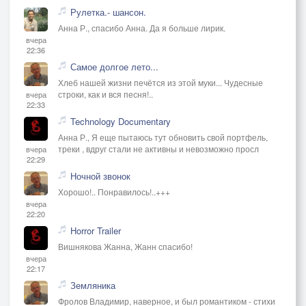
Рулетка.- шансон.
Анна Р., спасибо Анна. Да я больше лирик.
вчера
22:36
Самое долгое лето...
Хлеб нашей жизни печётся из этой муки... Чудесные
строки, как и вся песня!..
вчера
22:33
Technology Documentary
Анна Р., Я еще пытаюсь тут обновить свой портфель,
треки , вдруг стали не активны и невозможно просл
вчера
22:29
Ночной звонок
Хорошо!.. Понравилось!..+++
вчера
22:20
Horror Trailer
Вишнякова Жанна, Жанн спасибо!
вчера
22:17
Земляника
Фролов Владимир, наверное, и был романтиком - стихи