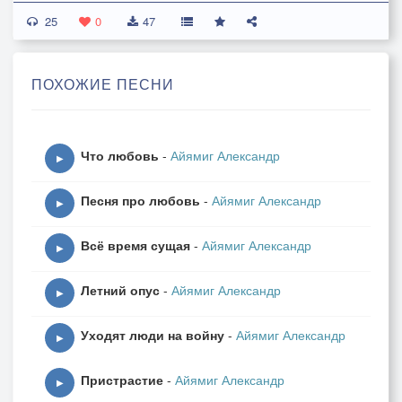
25
жизни пыль горьких дней –
0
47
ты давно не со мной
и была не моей.
ПОХОЖИЕ ПЕСНИ
Я тебя обожал,
хоть порой ревновал,
Что любовь
-
Айямиг Александр
ведь казалось, тебе тоже мил.
▶
Полюбить не смогла
Песня про любовь
-
Айямиг Александр
ты меня, мне лгала –
▶
чувством тем я тебя утомил.
Всё время сущая
-
Айямиг Александр
▶
Время было – забыть
Летний опус
-
Айямиг Александр
страсть, душевный излом:
▶
ты пыталась любить,
Уходят люди на войну
-
Айямиг Александр
мне же не повезло,
▶
появился другой
Пристрастие
-
Айямиг Александр
и увлёк он тебя –
▶