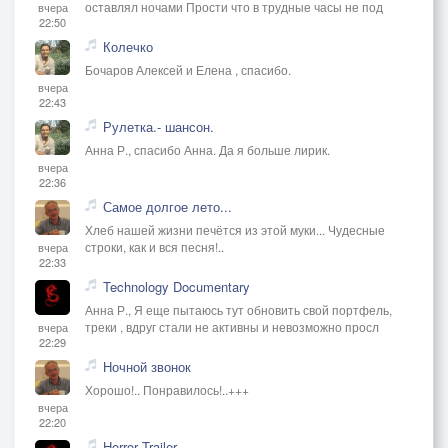
оставлял ночами Прости что в трудные часы не под
вчера
22:50
Колечко
Бочаров Алексей и Елена , спасибо.
вчера
22:43
Рулетка.- шансон.
Анна Р., спасибо Анна. Да я больше лирик.
вчера
22:36
Самое долгое лето...
Хлеб нашей жизни печётся из этой муки... Чудесные
строки, как и вся песня!..
вчера
22:33
Technology Documentary
Анна Р., Я еще пытаюсь тут обновить свой портфель,
треки , вдруг стали не активны и невозможно просл
вчера
22:29
Ночной звонок
Хорошо!.. Понравилось!..+++
вчера
22:20
Horror Trailer