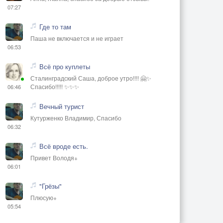
07:27
Где то там
Паша не включается и не играет
06:53
Всё про куплеты
Сталинградский Саша, доброе утро!!!! 🤗✨
Спасибо!!!!! ✨✨✨
06:46
Вечный турист
Кутурженко Владимир, Спасибо
06:32
Всё вроде есть.
Привет Володя+
06:01
"Грёзы"
Плюсую+
05:54