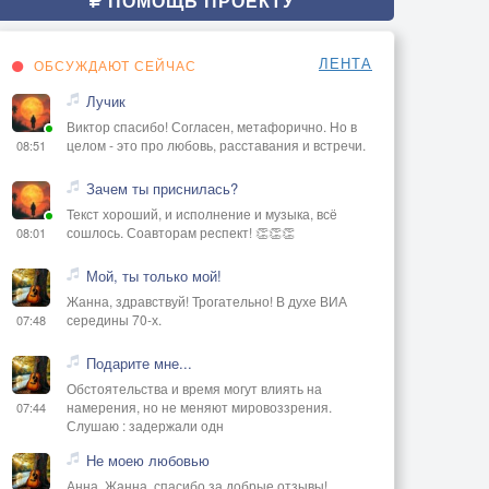
ПОМОЩЬ ПРОЕКТУ
ЛЕНТА
ОБСУЖДАЮТ СЕЙЧАС
Лучик
Виктор спасибо! Согласен, метафорично. Но в
целом - это про любовь, расставания и встречи.
08:51
Зачем ты приснилась?
Текст хороший, и исполнение и музыка, всё
сошлось. Соавторам респект! 👏👏👏
08:01
Мой, ты только мой!
Жанна, здравствуй! Трогательно! В духе ВИА
середины 70-х.
07:48
Подарите мне...
Обстоятельства и время могут влиять на
намерения, но не меняют мировоззрения.
07:44
Слушаю : задержали одн
Не моею любовью
Анна, Жанна, спасибо за добрые отзывы!