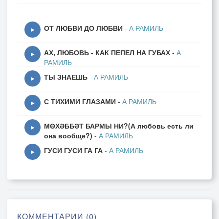
Сладкий яд в каждом слове,
Обещал всё по нотам вообще,
ОТ ЛЮБВИ ДО ЛЮБВИ
-
А РАМИЛЬ
А в глазах — только крови.
▶
АХ, ЛЮБОВЬ - КАК ПЕПЕЛ НА ГУБАХ
-
А
Золотые горы с небес,
▶
РАМИЛЬ
Верил я, как ребёнок,
ТЫ ЗНАЕШЬ
-
А РАМИЛЬ
А в карманах у него — лишь лес
▶
Из обманов, из склонок.
С ТИХИМИ ГЛАЗАМИ
-
А РАМИЛЬ
▶
*(Pre-Chorus)*
МӨХӘББӘТ БАРМЫ НИ?(А любовь есть ли
Шепчет: "Всё будет, поверь,
▶
она вообще?)
-
А РАМИЛЬ
Ты открой только дверь,
ГУСИ ГУСИ ГА ГА
-
А РАМИЛЬ
Я решу все вопросы,
▶
Лишь не бойся угрозы".
*(Chorus)*
Шарлатан, шарлатан —
Твой обман, как туман,
КОММЕНТАРИИ (0)