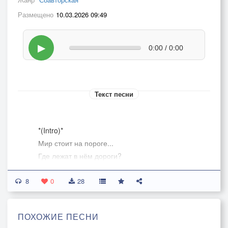
Размещено
10.03.2026 09:49
▶
0:00 / 0:00
Текст песни
*(Intro)*
Мир стоит на пороге...
Где лежат в нём дороги?
Кто укажет нам путь,
8
Если грудь давит жуть?
0
28
*(Куплет 1)*
ПОХОЖИЕ ПЕСНИ
Он пришёл в блестящем плаще,