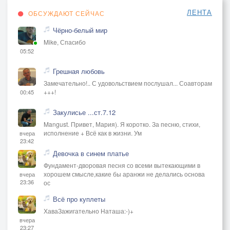
ЛЕНТА
ОБСУЖДАЮТ СЕЙЧАС
*(Pre-Chorus)*
Чёрно-белый мир
Хватит врать, хватит лгать,
Mike, Спасибо
Я устал доверять,
05:52
Всё, что дал мне тогда, —
Это боль и пустота.
Грешная любовь
Замечательно!.. С удовольствием послушал... Соавторам
+++!
00:45
*(Chorus)*
Шарлатан, шарлатан —
Закулисье ...ст.7.12
Твой обман, как туман,
Mangust. Привет, Мария). Я коротко. За песню, стихи,
исполнение + Всё как в жизни. Ум
вчера
Разойдётся по свету,
23:42
Но оставит лишь рану.
Девочка в синем платье
Фундамент-дворовая песня со всеми вытекающими в
Шарлатан, шарлатан —
хорошем смысле,какие бы аранжи не делались основа
вчера
23:36
ос
Ты игрок, я капкан,
Я прозрел, я всё вижу,
Всё про куплеты
ХаваЗажигательно Наташа:-)+
Уходи, я тебе не верю.
вчера
23:27