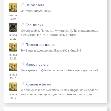
*(Bridge)*
На рассвете
Иногда так хочется верить,
Задумка получилась+
вчера
Что откроются двери,
23:25
Но за каждой — лишь стена,
Солнца луч.
И в груди тишина.
Qwertysvetka. Привет, ,, хулиганка,,)). Ты спрашиваешь -
зачем мне, ИИ..?? Постараюсь ответит
вчера
23:22
*(Финал, мощный выход)*
Песенка про поэтов
Мир стоит на пороге!
Ну Ваще,шедеврально Вася:-)!Улыбнул!+9
Я пройду все дороги!
вчера
23:22
Без тебя, без обмана,
Маловато лета
Не нужны мне карманы.
Да,жарковато:-)Любишь ты лето Коля,чувствуется:-)+8
вчера
*(Outro)*
23:16
Шарлатан...
Хранимые Богом
А почему ж через мостИк,а не мОстик)даблом сделали
Уходи...
голос через ии...да вроде Вы и сами хорошо справл
вчера
Я сам...
23:12
Найду...
Свои...