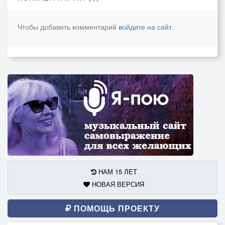
Разойдётся по свету,
Но оставит лишь рану.
Чтобы добавить комментарий
войдите на сайт
.
Шарлатан, шарлатан —
Ты игрок, я капкан,
Я прозрел, я всё вижу,
Уходи, я тебе не верю.
*(Куплет 2)*
Мир стоит на пороге,
А дороги — в тревоге,
Кто-то ищет свой свет,
Кто-то тащит хомут.
НАМ 15 ЛЕТ
Он кричал: "Я спасу, я смогу,
НОВАЯ ВЕРСИЯ
Дай мне руку, и взлетим!",
А теперь я один на снегу,
ПОМОЩЬ ПРОЕКТУ
И огни все не с ним.