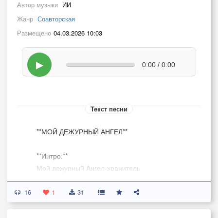
Автор музыки
ИИ
Жанр
Соавторская
Размещено
04.03.2026 10:03
▶
0:00 / 0:00
Текст песни
**МОЙ ДЕЖУРНЫЙ АНГЕЛ**
**Интро:**
Мой дежурный Ангел-хранитель
С небес спустился...
16
Просто сел на краешек кровати
1
31
И загрустил.