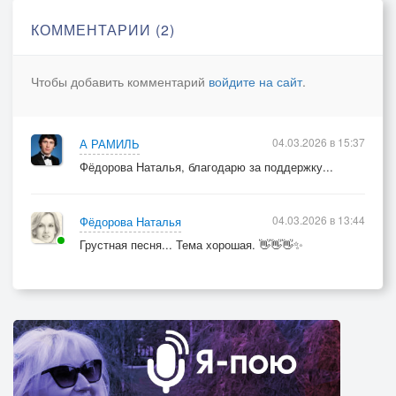
КОММЕНТАРИИ (2)
**Припев:**
Ангел мой, крылатый друг,
Чтобы добавить комментарий
войдите на сайт
.
Ты прости меня.
Сколько выдержал разлук,
Сколько видел дня,
04.03.2026 в 15:37
А РАМИЛЬ
Где я шёл не той тропой,
Фёдорова Наталья, благодарю за поддержку...
Где не слышал зов,
Где своей же суетой
Прогонял любовь.
04.03.2026 в 13:44
Фёдорова Наталья
Грустная песня... Тема хорошая. 👋👋👋✨
Ты садись на край, давай,
Посидим вдвоём.
Расскажу, как выживал
В этом мире злом.
Расскажу, как тосковал
По небесной мгле,