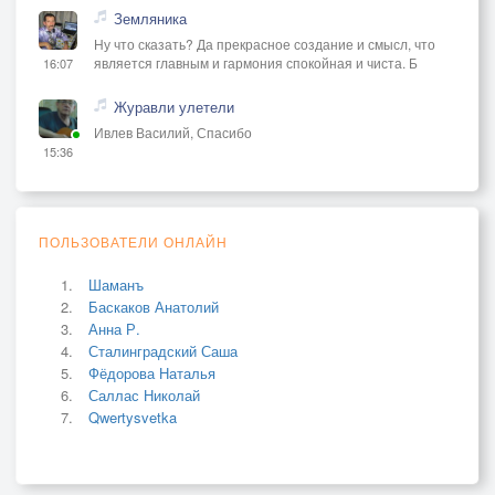
Просто положил крыло
Земляника
Мне на плечи нежно,
Ну что сказать? Да прекрасное создание и смысл, что
И на сердце отлегло,
является главным и гармония спокойная и чиста. Б
16:07
Стало безмятежно.
Журавли улетели
Ивлев Василий, Спасибо
Вот так сидим мы в тишине,
15:36
В ночи, при свечах.
Он наяву, а не во сне,
У меня в плечах.
ПОЛЬЗОВАТЕЛИ ОНЛАЙН
И не надо больше слов,
И не надо клять,
Шаманъ
Баскаков Анатолий
Потому что есть любовь,
Анна Р.
Что не может лгать.
Сталинградский Саша
Фёдорова Наталья
**Кульминация:**
Саллас Николай
Qwertysvetka
Я прошу тебя, Ангел мой,
Не улетай.
Я хочу быть всегда с тобой,