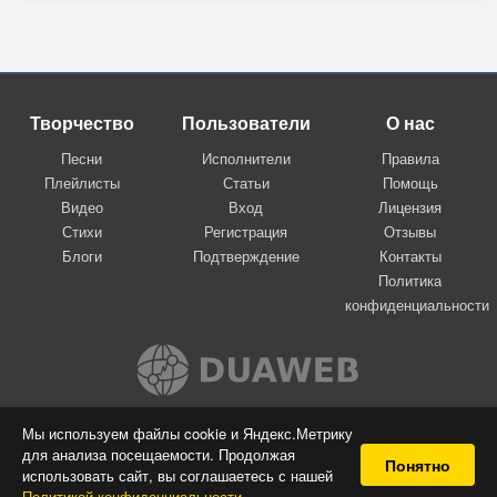
Хоть и знаю край.
Я хочу, чтоб в моей груди
Ты огонь раздул,
Чтоб по трудному пути
Я с тобой шагнул.
Творчество
Пользователи
О нас
Песни
Исполнители
Правила
Он кивает: «Никуда
Плейлисты
Статьи
Помощь
Я не денусь, слышишь?
Видео
Вход
Лицензия
Ты мой на все года,
Стихи
Регистрация
Отзывы
Блоги
Подтверждение
Контакты
Ты мой, ты дышишь.
Политика
Я с тобой от первой и
конфиденциальности
До последней черты.
Я с тобой, пока горит
Свет твоей мечты».
Мы сидим, и тишина
Вконтакте
Мы используем файлы cookie и Яндекс.Метрику
Ходит по квартире.
для анализа посещаемости. Продолжая
© 2009-2026 Я-пою
Понятно
использовать сайт, вы соглашаетесь с нашей
Музыкальный сайт самовыражения
За окном уже весна
Политикой конфиденциальности
.