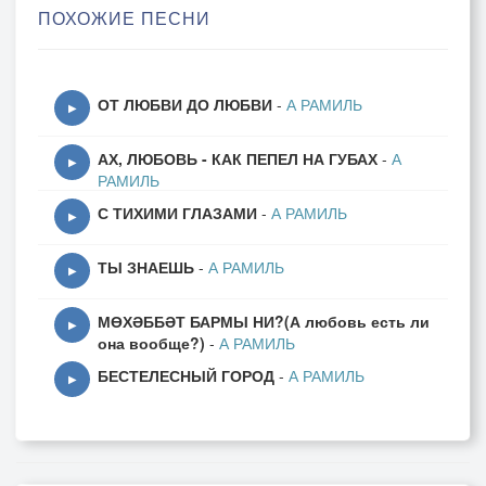
ПОХОЖИЕ ПЕСНИ
**Куплет 1:**
Он устал за столько лет
Меня хранить.
ОТ ЛЮБВИ ДО ЛЮБВИ
-
А РАМИЛЬ
У него в графе «побед»
▶
Одна лишь нить.
АХ, ЛЮБОВЬ - КАК ПЕПЕЛ НА ГУБАХ
-
А
Сколько раз я падал вниз,
▶
РАМИЛЬ
Сколько раз горел,
С ТИХИМИ ГЛАЗАМИ
-
А РАМИЛЬ
Сколько раз я рвался ввысь,
▶
Сколько раз не пел.
ТЫ ЗНАЕШЬ
-
А РАМИЛЬ
▶
А он всё крыльями шуршал
МӨХӘББӘТ БАРМЫ НИ?(А любовь есть ли
Надо мной во сне,
▶
она вообще?)
-
А РАМИЛЬ
Он меня не обругал
БЕСТЕЛЕСНЫЙ ГОРОД
-
А РАМИЛЬ
Ни в одной беде.
▶
Просто тихо поднимал,
Если я лежал,
Просто за руку держал,
Если убегал.