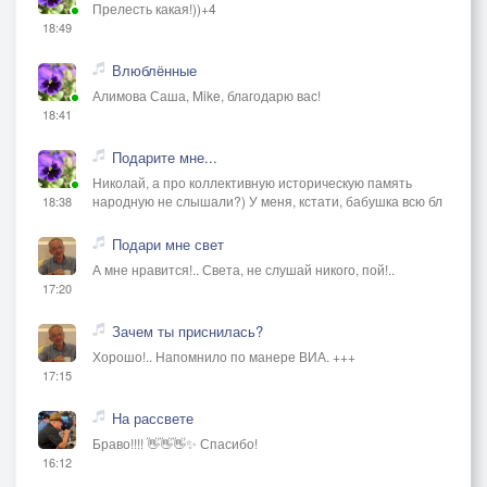
Чтоб в самую темень
Прелесть какая!))+4
18:49
Над твоею головой
Зажигать пламень».
Влюблённые
Алимова Саша, Mike, благодарю вас!
Я заплакал, как дитя,
18:41
Перед ним, святым.
Подарите мне...
«Как же я, — говорю, — летя,
Николай, а про коллективную историческую память
Оставался злым?
народную не слышали?) У меня, кстати, бабушка всю бл
18:38
Как же я не замечал
Подари мне свет
Твоего крыла?
А мне нравится!.. Света, не слушай никого, пой!..
Как же я не отвечал,
17:20
Когда ты звал?»
Зачем ты приснилась?
**Бридж:**
Хорошо!.. Напомнило по манере ВИА. +++
17:15
Ангел мой не отвечал,
Только улыбался.
На рассвете
Он меня не обругал,
Браво!!!! 👋👋👋✨ Спасибо!
16:12
Он со мной остался.