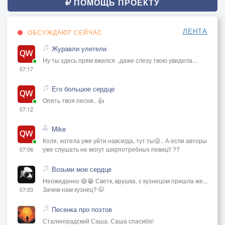
ПОМОЩЬ ПРОЕКТУ
ЛЕНТА
ОБСУЖДАЮТ СЕЙЧАС
Журавли улетели
Ну ты здесь прям вжился ..даже слезу твою увидела...
07:17
Его большое сердце
Опять твоя песня.. 👍
07:12
Mike
Коля, хотела уже уйти навсегда, тут ты😜.. А если авторы
уже слушать не могут ширпотребных певиц!! ??
07:06
Возьми мое сердце
Неожиданно 😄😁 Светк, врушка, с кузнецом пришла же...
Зачем нам кузнец? 🤭
07:03
Песенка про поэтов
Сталинградский Саша, Саша спасибо!