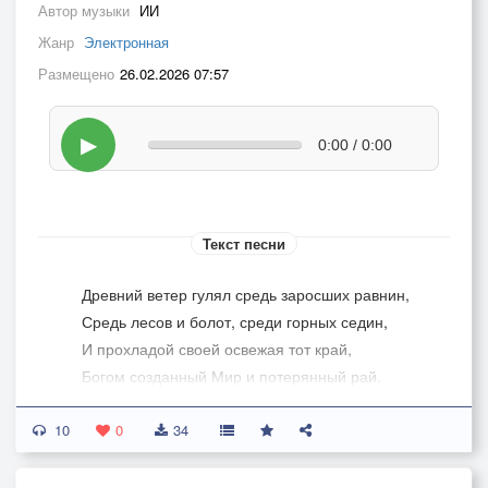
Автор музыки
ИИ
Жанр
Электронная
Размещено
26.02.2026 07:57
▶
0:00 / 0:00
Текст песни
Древний ветер гулял средь заросших равнин,
Средь лесов и болот, среди горных седин,
И прохладой своей освежая тот край,
Богом созданный Мир и потерянный рай.
Там в горах на уступе холодной скалы,
10
Свили прочно гнездо молодые орлы,
0
34
К середине весны, в тот промозглый апрель,
Появились птенцы под ночную капель.