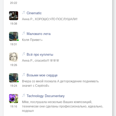
20:22
Cinematic
Анна Р., ХОРОШО,ЧТО ПОСЛУШАЛИ!
19:38
Маловато лета
Коля Привет+
19:31
Всё про куплеты
Анна Р., спасибо!!! 🌸🌸🌸
19:26
Возьми мое сердце
Вчера со мной поокала А деторождение поднимать
значит с Серёгой+
19:24
Technology Documentary
Mike, послушала несколько Ваших композиций,
технически они сделаны профессионально, идеально,
19:16
подошл