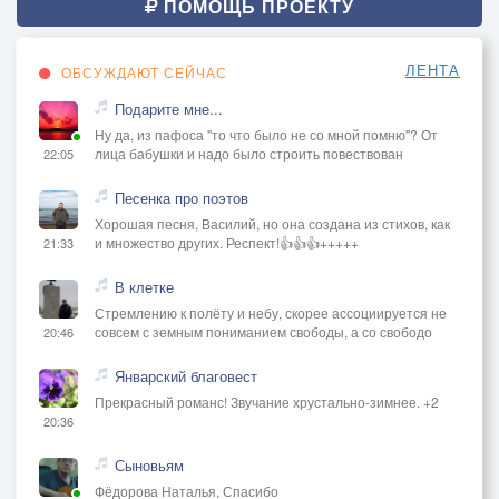
Он когтями и клювом, про слабость забыв,
ПОМОЩЬ ПРОЕКТУ
Рвал змею, а потом тело сбросил в обрыв.
Как гнездо защищал самый слабый птенец,
ЛЕНТА
ОБСУЖДАЮТ СЕЙЧАС
Увидала и мать, увидал и отец,
Подарите мне...
Как услышали крик из родного гнезда,
Ну да, из пафоса "то что было не со мной помню"? От
Сразу кинулись оба на помощь туда.
лица бабушки и надо было строить повествован
22:05
Не успели: орленок змею победил,
Удивлялись орлы как же много в нем сил,
Песенка про поэтов
Труп змеи мать-орлица в гнездо принесла,
Хорошая песня, Василий, но она создана из стихов, как
и множество других. Респект!👍👍👍+++++
21:33
А природа уставшая лето ждала.
В клетке
Стремлению к полёту и небу, скорее ассоциируется не
совсем с земным пониманием свободы, а со свободо
20:46
Январский благовест
Прекрасный романс! Звучание хрустально-зимнее. +2
20:36
Сыновьям
Фёдорова Наталья, Спасибо