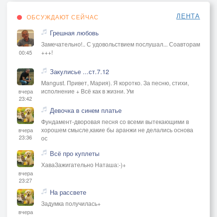
Вот духовная свобода!
Свобода жить, любить, творить!..
ЛЕНТА
ОБСУЖДАЮТ СЕЙЧАС
Но это вредно для народа,
Грешная любовь
А, значит, надо - ЗАПРЕТИТЬ!.."
Замечательно!.. С удовольствием послушал... Соавторам
+++!
00:45
...Эх, " Не убьём - не пожалеем",
Закулисье ...ст.7.12
А после будем говорить,
Mangust. Привет, Мария). Я коротко. За песню, стихи,
Что при жизни не умеем
исполнение + Всё как в жизни. Ум
вчера
23:42
Не любить и не ценить…
Девочка в синем платье
Фундамент-дворовая песня со всеми вытекающими в
А когда время спрячет когти -
хорошем смысле,какие бы аранжи не делались основа
вчера
Дифирамбы запоём,
23:36
ос
Скажем, что кусаем локти,
Всё про куплеты
И пророком признаем…
ХаваЗажигательно Наташа:-)+
вчера
23:27
На рассвете
Задумка получилась+
вчера