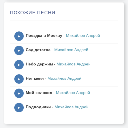
Скажем, что кусаем локти,
ПОХОЖИЕ ПЕСНИ
И пророком признаем…
А недавно запрещали,
Поездка в Москву
-
Михайлов Андрей
Нет! Ату его! Нельзя!
▶
Только сами вечерами
Сад детства
-
Михайлов Андрей
В кабинете втихаря
▶
Небо держим
-
Михайлов Андрей
В час, когда страна родная
▶
Дружно ляжет на бочок,
Нет меня
-
Михайлов Андрей
Секретарша молодая
▶
Подаст лимон и коньячок…
Мой колокол
-
Михайлов Андрей
▶
Узел галстука ослабив,
Подводники
-
Михайлов Андрей
Он рюмку сладкую нальёт,
▶
Включит Филипс, в кресло сядет,
Выпьет и нальёт ещё