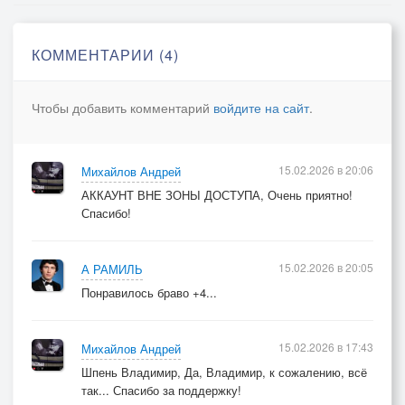
Снимет трубку телефона,
На дверь входную бросит взгляд
КОММЕНТАРИИ (4)
И прильнёт к магнитофону,
А там Кони вскачь летят!
Чтобы добавить комментарий
войдите на сайт
.
В очереди Ропщут люди,
Письмо пишут про Реактор…
15.02.2026 в 20:06
Михайлов Андрей
И он поймёт вдруг, что Не любит
АККАУНТ ВНЕ ЗОНЫ ДОСТУПА, Очень приятно!
Всё тоже самое, что автор!..
Спасибо!
И он доверится артисту,
15.02.2026 в 20:05
А РАМИЛЬ
Поймёт, что был не Друг, не враг, а так…
Понравилось браво +4...
И не заметит он как быстро
Закончится уже коньяк…
15.02.2026 в 17:43
Михайлов Андрей
Подмышки мокрые от пота,
Шпень Владимир, Да, Владимир, к сожалению, всё
Толи от спирта, толь от песен,
так... Спасибо за поддержку!