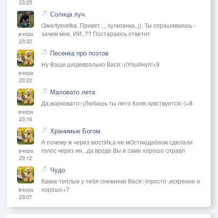
23:25
Солнца луч.
Qwertysvetka. Привет, ,, хулиганка,,)). Ты спрашиваешь -
зачем мне, ИИ..?? Постараюсь ответит
вчера
23:22
Песенка про поэтов
Ну Ваще,шедеврально Вася:-)!Улыбнул!+9
вчера
23:22
Маловато лета
Да,жарковато:-)Любишь ты лето Коля,чувствуется:-)+8
вчера
23:16
Хранимые Богом
А почему ж через мостИк,а не мОстик)даблом сделали
голос через ии...да вроде Вы и сами хорошо справл
вчера
23:12
Чудо
Какие теплые у тебя снежинки Вася:-)просто ,искренне и
хорошо+7
вчера
23:07