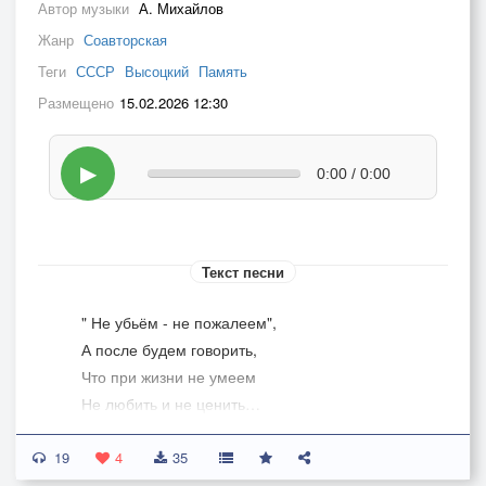
Автор музыки
А. Михайлов
Жанр
Соавторская
Теги
СССР
Высоцкий
Память
Размещено
15.02.2026 12:30
▶
0:00 / 0:00
Текст песни
" Не убьём - не пожалеем",
А после будем говорить,
Что при жизни не умеем
Не любить и не ценить…
19
Когда время спрячет когти -
4
35
Дифирамбы запоём,