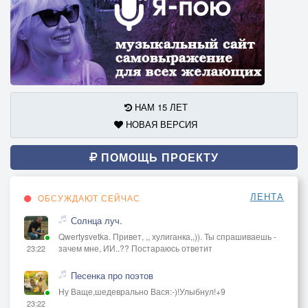
НАМ 15 ЛЕТ
НОВАЯ ВЕРСИЯ
ПОМОЩЬ ПРОЕКТУ
ЛЕНТА
ОБСУЖДАЮТ СЕЙЧАС
Солнца луч.
Qwertysvetka. Привет, ,, хулиганка,,)). Ты спрашиваешь -
зачем мне, ИИ..?? Постараюсь ответит
23:22
Песенка про поэтов
Ну Ваще,шедеврально Вася:-)!Улыбнул!+9
23:22