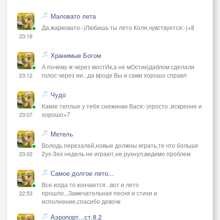
Маловато лета
Да,жарковато:-)Любишь ты лето Коля,чувствуется:-)+8
23:16
Хранимые Богом
А почему ж через мостИк,а не мОстик)даблом сделали
голос через ии...да вроде Вы и сами хорошо справл
23:12
Чудо
Какие теплые у тебя снежинки Вася:-)просто ,искренне и
хорошо+7
23:07
Метель
Володь перезалей,новые должны играть,те что больше
2ух-3ех недель не играют,не рухнул,видимо проблем
23:02
Самое долгое лето...
Все когда то кончается...вот и лето
прошло...Замечательная песня и стихи и
22:53
исполнение,спасибо девочк
Аэропорт...ст.8.2