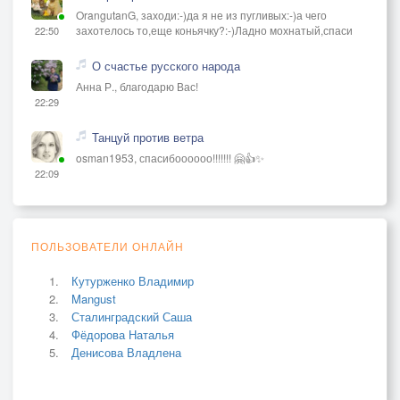
OrangutanG, заходи:-)да я не из пугливых:-)а чего
захотелось то,еще коньячку?:-)Ладно мохнатый,спаси
22:50
О счастье русского народа
Анна Р., благодарю Вас!
22:29
Танцуй против ветра
osman1953, спасибоооооо!!!!!!! 🤗👍✨
22:09
ПОЛЬЗОВАТЕЛИ ОНЛАЙН
Кутурженко Владимир
Mangust
Сталинградский Саша
Фёдорова Наталья
Денисова Владлена