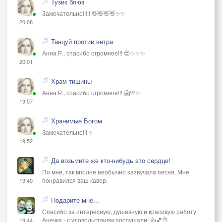
Тузик блюз
Замечательно!!!!! 👋👋👋👋✨✨
20:08
Танцуй против ветра
Анна Р., спасибо огромное!!! 😍✨✨✨
20:01
Храм тишины
Анна Р., спасибо огромное!!! 🤗💛✨
19:57
Хранимые Богом
Замечательно!!! ✨
19:52
Да возьмите же кто-нибудь это сердце!
По мне, так вполне необычно зазвучала песня. Мне
понравился ваш кавер.
19:49
Подарите мне...
Спасибо за интересную, душевную и красивую работу,
Анечка - с удовольствием послушали! 👍💕👌
19:44