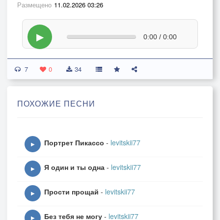
Размещено
11.02.2026 03:26
▶
0:00 / 0:00
7
0
34
ПОХОЖИЕ ПЕСНИ
Портрет Пикассо
-
levitskii77
▶
Я один и ты одна
-
levitskii77
▶
Прости прощай
-
levitskii77
▶
Без тебя не могу
-
levitskii77
▶