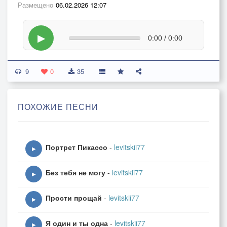
Размещено
06.02.2026 12:07
▶
0:00 / 0:00
9
0
35
ПОХОЖИЕ ПЕСНИ
Портрет Пикассо
-
levitskii77
▶
Без тебя не могу
-
levitskii77
▶
Прости прощай
-
levitskii77
▶
Я один и ты одна
-
levitskii77
▶