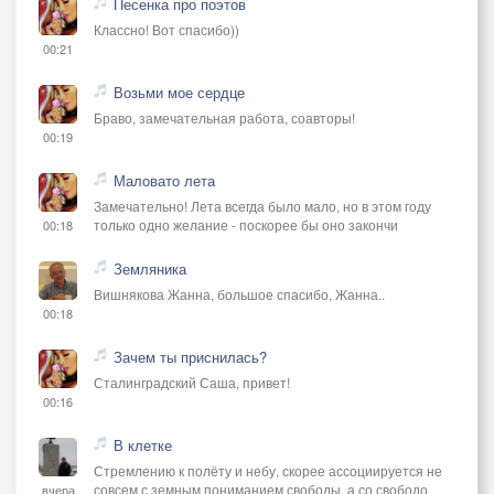
Песенка про поэтов
Классно! Вот спасибо))
00:21
Возьми мое сердце
Браво, замечательная работа, соавторы!
00:19
Маловато лета
Замечательно! Лета всегда было мало, но в этом году
только одно желание - поскорее бы оно закончи
00:18
Земляника
Вишнякова Жанна, большое спасибо, Жанна..
00:18
Зачем ты приснилась?
Сталинградский Саша, привет!
00:16
В клетке
Стремлению к полёту и небу, скорее ассоциируется не
совсем с земным пониманием свободы, а со свободо
вчера