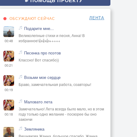
ПОМОЩЬ ПРОЕКТУ
ЛЕНТА
ОБСУЖДАЮТ СЕЙЧАС
Подарите мне...
Великолепные стихи и песня, Анна! В
избранное!👍👍👍+++++
00:48
Песенка про поэтов
Классно! Вот спасибо))
00:21
Возьми мое сердце
Браво, замечательная работа, соавторы!
00:19
Маловато лета
Замечательно! Лета всегда было мало, но в этом
году только одно желание - поскорее бы оно
00:18
закончи
Земляника
Вишнякова Жанна, большое спасибо, Жанна..