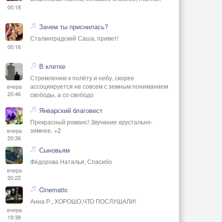
00:18
Зачем ты приснилась?
Сталинградский Саша, привет!
00:16
В клетке
Стремлению к полёту и небу, скорее
ассоциируется не совсем с земным пониманием
вчера
20:46
свободы, а со свободо
Январский благовест
Прекрасный романс! Звучание хрустально-
зимнее. +2
вчера
20:36
Сыновьям
Фёдорова Наталья, Спасибо
вчера
20:22
Cinematic
Анна Р., ХОРОШО,ЧТО ПОСЛУШАЛИ!
вчера
19:38