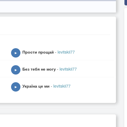
Прости прощай
-
levitskii77
▶
Без тебя не могу
-
levitskii77
▶
Украiна це ми
-
levitskii77
▶