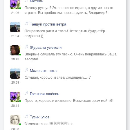
Метель
Почему рухнул? Эта песня не играет, а другие новые
играют. Вы пробовали перезагрузить, Владимир?
21:06
Танцуй против ветра
Понравился ритм и стиль! Четвертым буду, стёр
подошвы ))
21:04
Журавли улетели
Впервые слушала эту песню. Очень понравилась.Ваша
заслуга!
20:43
Маловато лета
Слушал, хорошо, в след уходящему...+7
20:39
Грешная любовь
Просто, хорошо и жизненно. Всем соавторам мой +6!
20:14
Тузик блюз
Замечательно!!!!! 👋👋👋👋✨✨
20:08