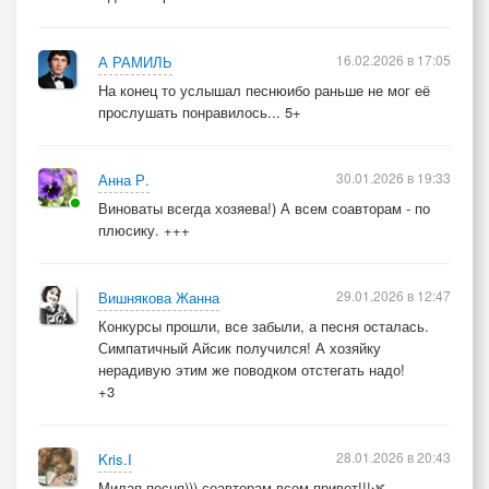
16.02.2026 в 17:05
А РАМИЛЬ
На конец то услышал песнюибо раньше не мог её
прослушать понравилось... 5+
30.01.2026 в 19:33
Анна Р.
Виноваты всегда хозяева!) А всем соавторам - по
плюсику. +++
29.01.2026 в 12:47
Вишнякова Жанна
Конкурсы прошли, все забыли, а песня осталась.
Симпатичный Айсик получился! А хозяйку
нерадивую этим же поводком отстегать надо!
+3
28.01.2026 в 20:43
Kris.I
Милая песня))) соавторам всем привет!!!🌿