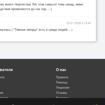
нку моего творчества! Лет этак семьсот тому назад, мимо
ствия проявляются до сих пор...:-)
23.01.2026 в 19:40
нулась.) "Тёмные звёзды" есть и среди людей... +
ватели
О нас
ели
Правила
Помощь
Лицензия
ция
Отзывы
дение
Контакты
Политика конфиденциальности