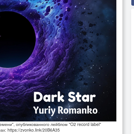
мени", опубликованного лейблом "O2 record label"
: https://zvonko.link/20B6A35