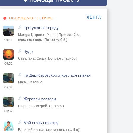
ПОМОЩЬ ПРОЕКТУ
ЛЕНТА
ОБСУЖДАЮТ СЕЙЧАС
Прогулка по городу
Mangust, привет Маша! Приезжай за
вдохновением, Питер ждёт! )
06:41
Чудо
Светлана, Саша, Володя спасибо!
05:52
На Дерибасовской открылася пивная
Mike, Спасибо
05:32
Журавли улетели
Ширяев Валерий, Спасибо
05:32
Мой огонь на ветру
Василий, от нас огромное спасибо)))