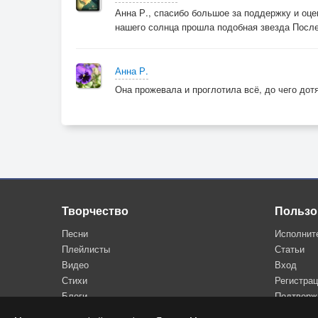
Анна Р., спасибо большое за поддержку и оце
нашего солнца прошла подобная звезда Послед
Анна Р.
Она прожевала и проглотила всё, до чего дотя
Творчество
Пользо
Песни
Исполнит
Плейлисты
Статьи
Видео
Вход
Стихи
Регистра
Блоги
Подтверж