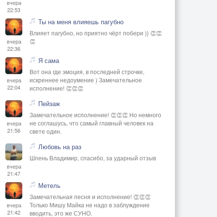
вчера
22:53
Ты на меня влияешь пагубно
Влияет пагубно, но приятно чёрт побери )) 👏👏
👏
вчера
22:36
Я сама
Вот она где эмоция, в последней строчке,
искреннее недоумение ) Замечательное
вчера
22:04
исполнение! 👏👏👏
Пейзаж
Замечательное исполнение! 👏👏👏 Но немного
не соглашусь, что самый главный человек на
вчера
21:56
свете один.
Любовь на раз
Шпень Владимир, спасибо, за ударный отзыв
вчера
21:47
Метель
Замечательная песня и исполнение! 👏👏👏
Только Мишу Майка не надо в заблуждение
вчера
21:42
вводить, это же СУНО.