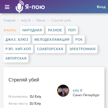
Вход
Главная
exty lil
Песни
Стреляй убей
НАРОДНАЯ
РАЗНОЕ
ПОП
ЖАНРЫ:
ДЖАЗ, БЛЮЗ
МЕЛОДЕКЛАМАЦИЯ
РОК
РЭП, ХИП-ХОП
СОАВТОРСКАЯ
ЭЛЕКТРОННАЯ
АВТОРСКАЯ
Стреляй убей
exty lil
Санкт-Петербург
Исполнитель
DJ Exty
Автор текста
DJ Exty