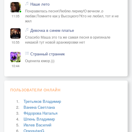
Наше лето
Понравилась песня!Люблю лирику!О вечном ,о
любви.Помните как у Высоцкого?Кто не любил, тот и не
11:05
жил
Девочка в синем платье
Спасибо Маша это та же самая песня в оригинале
никакой тут новой аранжировки нет
10:55
Странный странник
Оценила юмор.)))
10:44
ПОЛЬЗОВАТЕЛИ ОНЛАЙН
Третьяков Владимир
Ванина Светлана
Фёдорова Наталья
Шпень Владимир
Ивлев Василий
OrangutanG