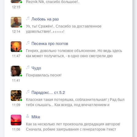
Reznik Nik, спасибо большое!..
12:15
Любовь на раз
Ух, ты! Сражён!.. Спасибо за доставленное
удовольствие!..+++++!
12:14
Песенка про поэтов
Генрих, довольно толковое объяснение. Но ведь здесь
как может получиться, - в одно окно смотрели дво
11:47
Чудо
Понравилась песня!
11:41
Парадокс... ст.5.2
Классная такая потеряшка, соблазнительная! ) Рад был
тебя слышать... Как всегда, под впечатлением и
11:09
Mike
Как за несколько лет произошла деградация авторов!
Сначала, робкие заигрывания с генератором /текст
11:06