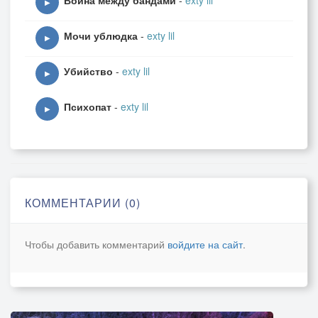
Война между бандами
-
exty lil
▶
Мочи ублюдка
-
exty lil
▶
Убийство
-
exty lil
▶
Психопат
-
exty lil
▶
КОММЕНТАРИИ (0)
Чтобы добавить комментарий
войдите на сайт
.