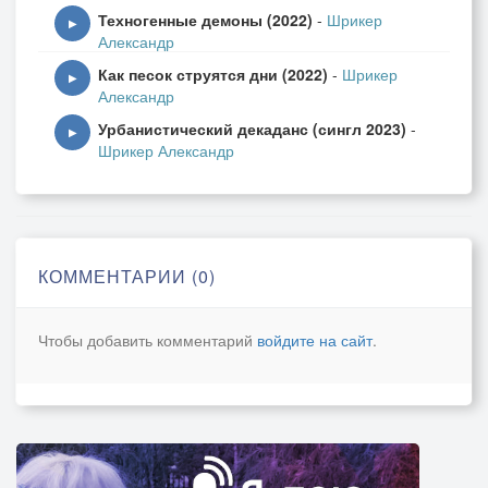
Техногенные демоны (2022)
-
Шрикер
Соглашайся и кивай
▶
Александр
ВсЁ вслепую потребляй
Как песок струятся дни (2022)
-
Шрикер
▶
Александр
(А. Шрикер... 15.01.2025)
Урбанистический декаданс (сингл 2023)
-
▶
Шрикер Александр
КОММЕНТАРИИ (0)
Чтобы добавить комментарий
войдите на сайт
.