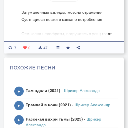
Затуманенные взгляды, мозоли отражения
Суетящиеся пешки в капкане потребления
Осмысляя недофразы, погружаясь в улиц гвалт
Прогрызай зубами стразы, мимикрируй под
7
стандарт
0
47
Перманентный тупик
ПОХОЖИЕ ПЕСНИ
Черно-белые мнения
Заштампованный лик
Информации трения
Там вдали (2021)
-
Шрикер Александр
▶
Запретить!!!
Трамвай в ночи (2021)
-
Шрикер Александр
Отменить!!!
▶
Оболванить!!!
Рассекая вихри тьмы (2025)
-
Шрикер
Подчинить!!!
▶
Александр