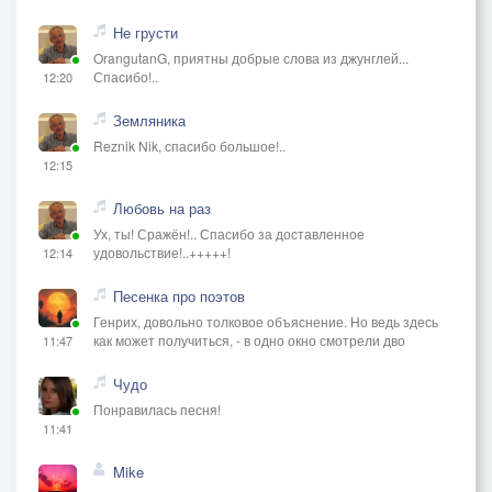
Не грусти
OrangutanG, приятны добрые слова из джунглей...
Спасибо!..
12:20
Земляника
Reznik Nik, спасибо большое!..
12:15
Любовь на раз
Ух, ты! Сражён!.. Спасибо за доставленное
удовольствие!..+++++!
12:14
Песенка про поэтов
Генрих, довольно толковое объяснение. Но ведь здесь
как может получиться, - в одно окно смотрели дво
11:47
Чудо
Понравилась песня!
11:41
Mike