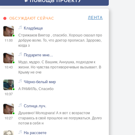
ПОМОЩЬ ПРОЕКТУ
ЛЕНТА
ОБСУЖДАЮТ СЕЙЧАС
Кладбище
Стрижаков Виктор , спасибо. Хорошо сказал про
добрую волю. То, что доктор прописал. Здорово,
11:00
когда з
Подарите мне...
Мудо, мудро. С Вашим, Аннушка, подходом к
жизни. Но чувства противоречивые вызывает. В
10:43
Крыму не оче
Чёрно-белый мир
А РАМИЛЬ, Спасибо
10:37
Солнца луч.
Душевно! Молодчага! А я вот с возрастом
стараюсь в своё прошлое не погружаться. Долго
10:27
потом в себя н
На рассвете