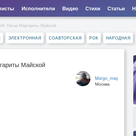
листы
Исполнители
Видео
Стихи
Статьи
Н
. Песни Маргариты Майской
П
ЭЛЕКТРОННАЯ
СОАВТОРСКАЯ
РОК
НАРОДНАЯ
ариты Майской
Margo_may
Москва