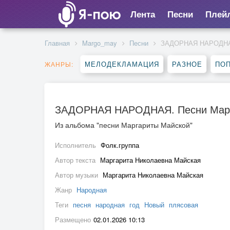
Лента
Песни
Плей
Главная
Margo_may
Песни
ЗАДОРНАЯ НАРОДНАЯ
МЕЛОДЕКЛАМАЦИЯ
РАЗНОЕ
ПО
ЖАНРЫ:
ЗАДОРНАЯ НАРОДНАЯ. Песни Марг
Из альбома "песни Маргариты Майской"
Исполнитель
Фолк.группа
Автор текста
Маргарита Николаевна Майская
Автор музыки
Маргарита Николаевна Майская
Жанр
Народная
Теги
песня
народная
год
Новый
плясовая
Размещено
02.01.2026 10:13