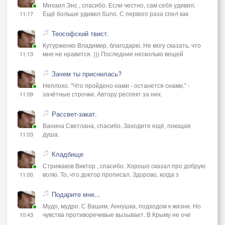
Михаил Энс , спасибо. Если честно, сам себя удивил.
Ещё больше удивил Suno. С первого раза спел как
11:17
Теософский твист.
Кутурженко Владимир, благодарю. Не могу сказать, что
мне не нравится. ))) Последние несколько вещей
11:13
Зачем ты приснилась?
Неплохо. "Что пройдено нами - останется снами," -
зачётные строчки. Автору респект за них.
11:09
Рассвет-закат.
Ванина Светлана, спасибо. Заходите ещё, поющая
душа.
11:03
Кладбище
Стрижаков Виктор , спасибо. Хорошо сказал про добрую
волю. То, что доктор прописал. Здорово, когда з
11:00
Подарите мне...
Мудо, мудро. С Вашим, Аннушка, подходом к жизни. Но
чувства противоречивые вызывает. В Крыму не оче
10:43