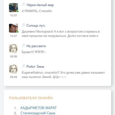
Чёрно-белый мир
А РАМИЛЬ, Спасибо
10:37
Солнца луч.
Душевно! Молодчага! А я вот с возрастом стараюсь в
своё прошлое не погружаться. Долго потом в себя н
10:27
На рассвете
Браво!!!! 👋👋👋✨
09:58
Робот Зина
EugeneKabrun, спасибо!!! Это дочка уже давно называет
наш пылесос Зиной. 😃👍✨✨✨
09:49
ПОЛЬЗОВАТЕЛИ ОНЛАЙН
КАДЫРМЕТОВ МАРАТ
Сталинградский Саша