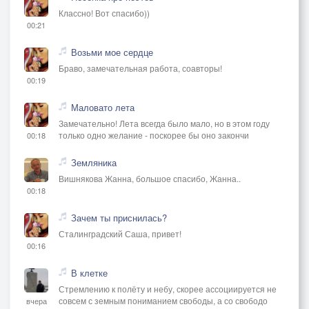
Чай, пирог, рисунки дочки,
Классно! Вот спасибо))
00:21
И рыбалка на рассвете,
Возьми мое сердце
Браво, замечательная работа, соавторы!
И горилка в пузыречке.
00:19
Маловато лета
Замечательно! Лета всегда было мало, но в этом году
только одно желание - поскорее бы оно закончи
00:18
Земляника
Вишнякова Жанна, большое спасибо, Жанна..
00:18
Зачем ты приснилась?
Сталинградский Саша, привет!
00:16
В клетке
Стремлению к полёту и небу, скорее ассоциируется не
совсем с земным пониманием свободы, а со свободо
вчера