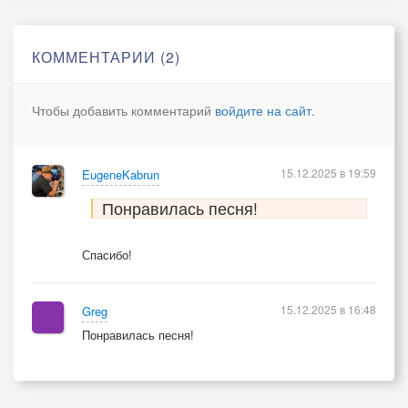
Не мешайте, кто не с нами,
Мы не ждем от вас совета!
КОММЕНТАРИИ (2)
Чтобы добавить комментарий
войдите на сайт
.
На одном опасном спуске,
15.12.2025 в 19:59
EugeneKabrun
Фуры на бок завалило,
Понравилась песня!
Матерятся не по-русски,
Спасибо!
Те, кому не подфортило.
15.12.2025 в 16:48
Greg
На последнем перевале,
Понравилась песня!
Жадно солнце жрет дорогу,