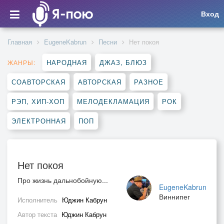
Вход
Главная
EugeneKabrun
Песни
Нет покоя
НАРОДНАЯ
ДЖАЗ, БЛЮЗ
ЖАНРЫ:
СОАВТОРСКАЯ
АВТОРСКАЯ
РАЗНОЕ
РЭП, ХИП-ХОП
МЕЛОДЕКЛАМАЦИЯ
РОК
ЭЛЕКТРОННАЯ
ПОП
Нет покоя
Про жизнь дальнобойную...
EugeneKabrun
Виннипег
Исполнитель
Юджин Кабрун
Автор текста
Юджин Кабрун