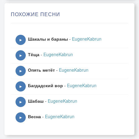
То разроют где не надо.
ПОХОЖИЕ ПЕСНИ
В лед вгрызаемся цепями,
Шакалы и бараны
-
EugeneKabrun
▶
И мотор ревет от злобы,
Тёща
-
EugeneKabrun
▶
Всеми сотнями конями,
Опять метёт
-
EugeneKabrun
▶
Фура прёт через сугробы.
Багдадский вор
-
EugeneKabrun
▶
Шабаш
-
EugeneKabrun
▶
Белым яростным цунами,
Весна
-
EugeneKabrun
▶
Вихри бьют в борта прицепа,