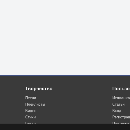
Творчество
Пользо
Песни
Исполнит
Плейлисты
Статьи
Видео
Вход
Стихи
Регистра
Блоги
Подтверж