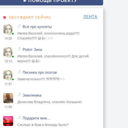
ПОМОЩЬ ПРОЕКТУ
ЛЕНТА
ОБСУЖДАЮТ СЕЙЧАС
Всё про куплеты
Ивлев Василий, ооооооочень рада!!!!!!
Спасибо!!!!!! 😃👍✨✨✨
14:22
Робот Зина
Ивлев Василий, спасибоооооо!!!! Для детей,
верно!!!! 😃👍✨
13:13
Песенка про поэтов
Замечательно!!!!! 👋👋👋👋✨✨
11:57
Земляника
Денисова Владлена, спасибо большое!
11:56
Подарите мне...
Сколько ж Вам в блокаду было?