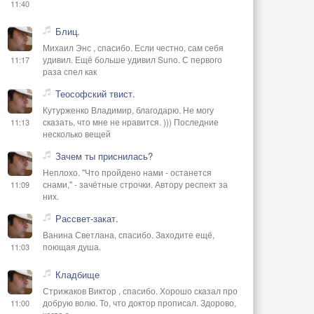
11:40
Блиц.
Михаил Энс , спасибо. Если честно, сам себя
удивил. Ещё больше удивил Suno. С первого
11:17
раза спел как
Теософский твист.
Кутурженко Владимир, благодарю. Не могу
сказать, что мне не нравится. ))) Последние
11:13
несколько вещей
Зачем ты приснилась?
Неплохо. "Что пройдено нами - останется
снами," - зачётные строчки. Автору респект за
11:09
них.
Рассвет-закат.
Ванина Светлана, спасибо. Заходите ещё,
поющая душа.
11:03
Кладбище
Стрижаков Виктор , спасибо. Хорошо сказал про
добрую волю. То, что доктор прописал. Здорово,
11:00