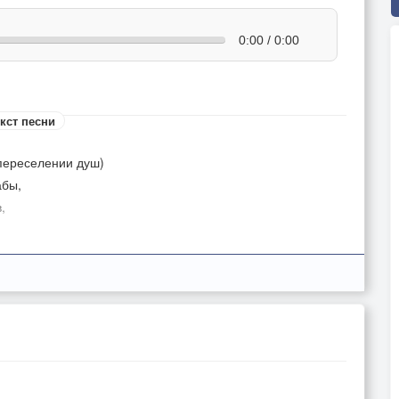
0:00 / 0:00
кст песни
переселении душ)
абы,
,
в.
рной тризне,