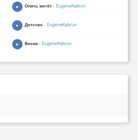
изни,
Опять метёт
-
EugeneKabrun
▶
Детство
-
EugeneKabrun
▶
Весна
-
EugeneKabrun
▶
иль прорабом,
ролет,
ёт.
ли всё узнаем,
им раем,
ёт?!