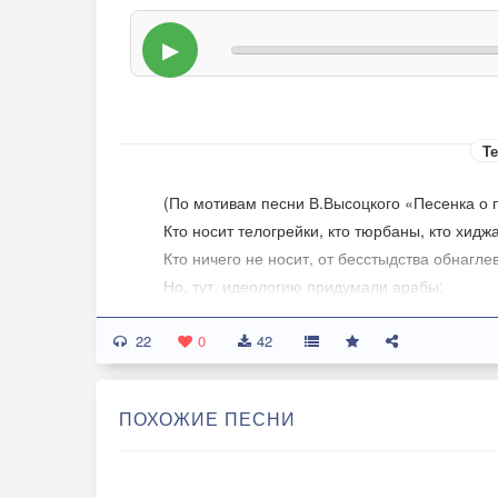
▶
Те
(По мотивам песни В.Высоцкого «Песенка о 
Кто носит телогрейки, кто тюрбаны, кто хидж
Кто ничего не носит, от бесстыдства обнаглев
Но, тут, идеологию придумали арабы:
В раю шахидам раздают по семь десятков де
22
С тех пор на жизнь свою плюя,
0
42
Живут одной мечтою,
Быстрей подохнуть как свинья,
ПОХОЖИЕ ПЕСНИ
Чтоб Бог дал приз герою.
Неверный пусть клянёт тебя, застряв в пеще
Пускай смеется, негодяй, от водки осмелев,