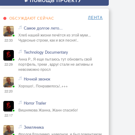
ПОМОЩЬ ПРОЕКТУ
ЛЕНТА
ОБСУЖДАЮТ СЕЙЧАС
Самое долгое лето...
Хлеб нашей жизни печётся из этой муки...
Чудесные строки, как и вся песня!..
22:33
Technology Documentary
Анна Р., Я еще пытаюсь тут обновить свой
портфель, треки , вдруг стали не активны и
22:29
невозможно просл
Ночной звонок
Хорошо!.. Понравилось!..+++
22:20
Horror Trailer
Вишнякова Жанна, Жанн спасибо!
22:17
Земляника
Фролов Владимир, наверное, и был романтиком