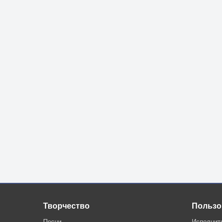
Не все, конечно, дикие,
Но, Мир гнетут масштабы,
Войну смешать с религией,
Придумали арабы.
*Джа́ннат (араб. ات
Творчество
Пользо
Песни
Исполнит