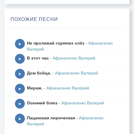
Клёны во дворе.
Листья солнцем прогреваешь,
ПОХОЖИЕ ПЕСНИ
Ветром потом рвёшь, терзаешь.
Злым дождём, в лужи смывая,
Превращаешь в тлен.
Не проливай горючих слёз
-
Афанасенко
▶
Валерий
На асфальте сером
В этот час
-
Афанасенко Валерий
Жизни трепетной следы.
▶
На траве пожухлой
Дом бойца.
-
Афанасенко Валерий
Жизни круговерть.
▶
Может с нами так же будет -
Мираж.
-
Афанасенко Валерий
Нас отплачут, нас забудут.
▶
И останется лишь песня
Осенний блюз
-
Афанасенко Валерий
Осени про смерть.
▶
Пацанская лирическая
-
Афанасенко
Грелись, солнцу поклонялись,
▶
Валерий
Шелестели под луной,
Соком до пьяна питались,