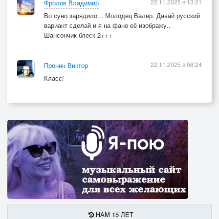
22.11.2025 в 13:21
Фролов Владимир
Во суно зарядило... Молодец Валер. Давай русский
вариант сделай и я на фано её изображу..
Шансончик блеск 2+++
22.11.2025 в 08:24
Пронин Виктор
Класс!
НАМ 15 ЛЕТ