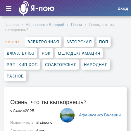
Вход
Главная
Афанасенко Валерий
Песни
Осень, что ты
вытворяешь?
ЭЛЕКТРОННАЯ
АВТОРСКАЯ
ПОП
ЖАНРЫ:
ДЖАЗ, БЛЮЗ
РОК
МЕЛОДЕКЛАМАЦИЯ
РЭП, ХИП-ХОП
СОАВТОРСКАЯ
НАРОДНАЯ
РАЗНОЕ
Осень, что ты вытворяешь?
v.24ноя2025
Афанасенко Валерий
Исполнитель
afa&suno
Автор текста
Афа