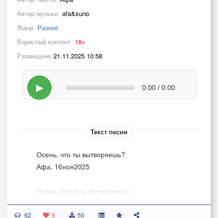
Автор музыки
afa&suno
Жанр
Разное
Взрослый контент
18+
Размещено
21.11.2025 10:58
▶
0:00 / 0:00
Текст песни
Осень, что ты вытворяешь?
Афа, 16ноя2025
Осень, что ж ты вытворяешь -
Завершаешь начатое.
62
Красишь золотом сначала
8
50