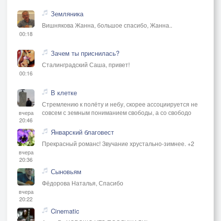
Земляника
Вишнякова Жанна, большое спасибо, Жанна..
00:18
Зачем ты приснилась?
Сталинградский Саша, привет!
00:16
В клетке
Стремлению к полёту и небу, скорее ассоциируется не
совсем с земным пониманием свободы, а со свободо
вчера
20:46
Январский благовест
Прекрасный романс! Звучание хрустально-зимнее. +2
вчера
20:36
Сыновьям
Фёдорова Наталья, Спасибо
вчера
20:22
Cinematic