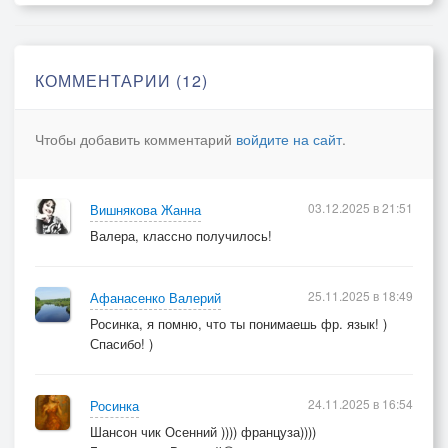
Изумляли красотой
Осень, зачем листья грела,
Ветром рвала, не жалела,
КОММЕНТАРИИ (12)
Дождём в лужи их смывала,
Стала такой злой.
Чтобы добавить комментарий
войдите на сайт
.
Осень, даже не пытайся -
Я не лист кленовый.
03.12.2025 в 21:51
Вишнякова Жанна
Эта песня будет жить -
Валера, классно получилось!
Ты хоть ветром вой.
С нами по другому будет.
Нас отплачут, пусть забудут,
25.11.2025 в 18:49
Афанасенко Валерий
Только звуки этой песни
Росинка, я помню, что ты понимаешь фр. язык! )
Спасибо! )
Не возьмёшь с собой.
24.11.2025 в 16:54
Росинка
Шансон чик Осенний )))) француза))))