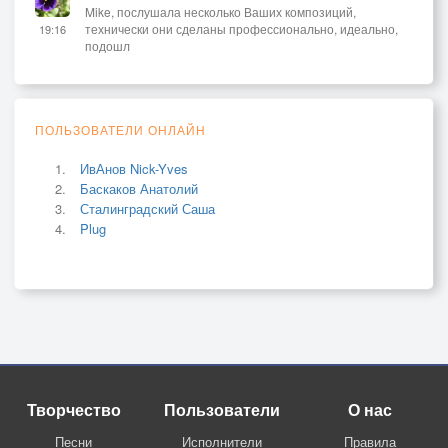
Mike, послушала несколько Ваших композиций,
технически они сделаны профессионально, идеально,
19:16
подошл
ПОЛЬЗОВАТЕЛИ ОНЛАЙН
ИвАнов Nick-Yves
Баскаков Анатолий
Сталинградский Саша
Plug
Творчество
Пользователи
О нас
Песни
Исполнители
Правила