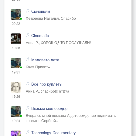
Сыновьям
Фёдорова Наталья, Спасибо
20:22
Cinematic
Анна Р., ХОРОШО,ЧТО ПОСЛУШАЛИ!
19:38
Маловато лета
Коля Привет+
19:31
Всё про куплеты
Анна Р., спасибо!!! 🌸🌸🌸
19:26
Возьми мое сердце
Вчера со мной поокала А деторождение поднимать
значит с Серёгой+
19:24
Technology Documentary