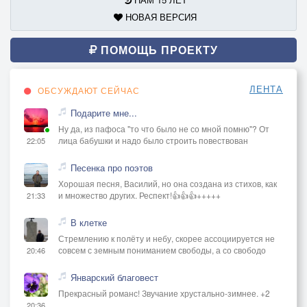
НОВАЯ ВЕРСИЯ
ПОМОЩЬ ПРОЕКТУ
ЛЕНТА
ОБСУЖДАЮТ СЕЙЧАС
Подарите мне...
Ну да, из пафоса "то что было не со мной помню"? От
лица бабушки и надо было строить повествован
22:05
Песенка про поэтов
Хорошая песня, Василий, но она создана из стихов, как
и множество других. Респект!👍👍👍+++++
21:33
В клетке
Стремлению к полёту и небу, скорее ассоциируется не
совсем с земным пониманием свободы, а со свободо
20:46
Январский благовест
Прекрасный романс! Звучание хрустально-зимнее. +2
20:36