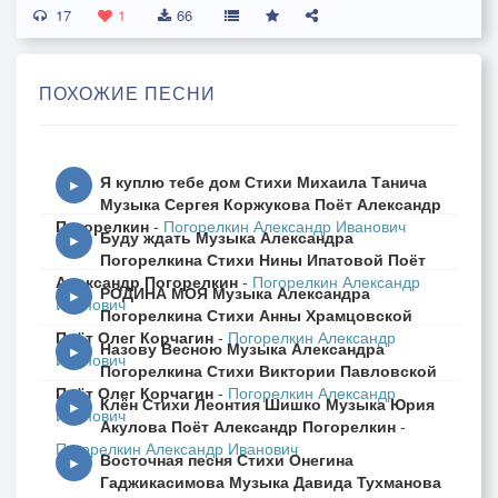
17
1
66
ПОХОЖИЕ ПЕСНИ
Я куплю тебе дом Стихи Михаила Танича
▶
Музыка Сергея Коржукова Поёт Александр
Погорелкин
-
Погорелкин Александр Иванович
Буду ждать Музыка Александра
▶
Погорелкина Стихи Нины Ипатовой Поёт
Александр Погорелкин
-
Погорелкин Александр
РОДИНА МОЯ Музыка Александра
▶
Иванович
Погорелкина Стихи Анны Храмцовской
Поёт Олег Корчагин
-
Погорелкин Александр
Назову Весною Музыка Александра
▶
Иванович
Погорелкина Стихи Виктории Павловской
Поёт Олег Корчагин
-
Погорелкин Александр
Клён Стихи Леонтия Шишко Музыка Юрия
▶
Иванович
Акулова Поёт Александр Погорелкин
-
Погорелкин Александр Иванович
Восточная песня Стихи Онегина
▶
Гаджикасимова Музыка Давида Тухманова