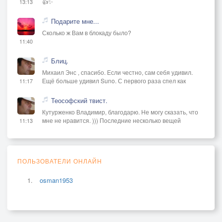
👍✨
13:13
Подарите мне...
Сколько ж Вам в блокаду было?
11:40
Блиц.
Михаил Энс , спасибо. Если честно, сам себя удивил.
Ещё больше удивил Suno. С первого раза спел как
11:17
Теософский твист.
Кутурженко Владимир, благодарю. Не могу сказать, что
мне не нравится. ))) Последние несколько вещей
11:13
ПОЛЬЗОВАТЕЛИ ОНЛАЙН
osman1953