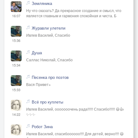
Земляника
Ну что сказать? Да прекрасное создание и смысл, что
является главным и гармония спокойная и чиста. Б
16:07
Журавли улетели
Ивлев Василий, Спасибо
15:36
Душа
Саллас Николай, Спасибо
15:34
Песенка про поэтов
Вася Привет+
15:33
Всё про куплеты
Ивлев Василий, ооооооочень рада!!!!!! Спасибо!!!!!! 😃👍
✨✨✨
14:22
Робот Зина
Ивлев Василий, спасибоооооо!!!! Для детей, верно!!!! 😃