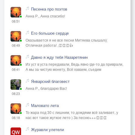
Песенка про поэтов
Анна Р., Анна спасибо!
08:51
Его большое сердце
Оказывается я не все песни Митяева слышал((
Отличная работа! ,👏👏👏👍
08:49
Давно я жду тебя Назаретянин
Из уст в уста передавали, Ведь явно где-то да приврали,
А мы за чистую монету, Всё хаваем, съедим
08:41
Январский благовест
Анна Р., благодарю Вас!
08:23
Маловато лета
То жара под 30 с лишним, то дождями всё заливает, у
нас вот такое жуткое лето ) За песню+++👏👏👏
08:18
Журавли улетели