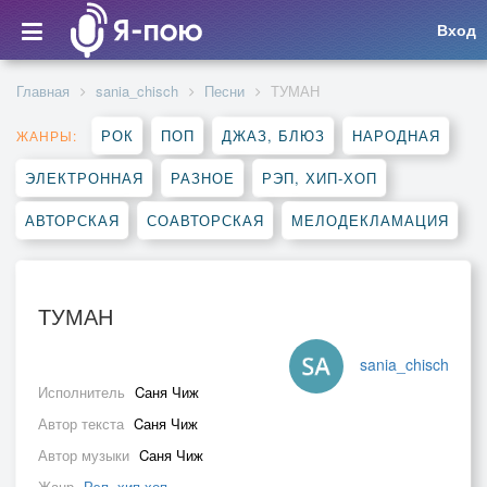
Вход
Главная
sania_chisch
Песни
ТУМАН
РОК
ПОП
ДЖАЗ, БЛЮЗ
НАРОДНАЯ
ЖАНРЫ:
ЭЛЕКТРОННАЯ
РАЗНОЕ
РЭП, ХИП-ХОП
АВТОРСКАЯ
СОАВТОРСКАЯ
МЕЛОДЕКЛАМАЦИЯ
ТУМАН
sania_chisch
Исполнитель
Cаня Чиж
Автор текста
Cаня Чиж
Автор музыки
Cаня Чиж
Жанр
Рэп, хип-хоп