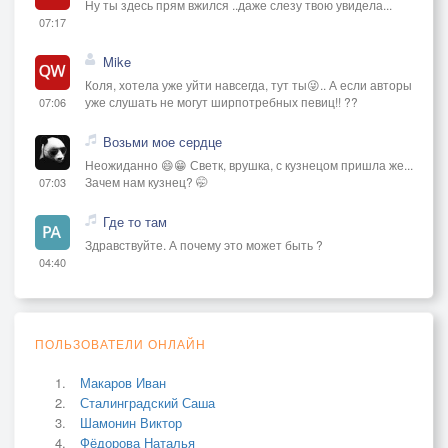
Ну ты здесь прям вжился ..даже слезу твою увидела...
07:17
Mike
Коля, хотела уже уйти навсегда, тут ты😜.. А если авторы
уже слушать не могут ширпотребных певиц!! ??
07:06
Возьми мое сердце
Неожиданно 😄😁 Светк, врушка, с кузнецом пришла же...
Зачем нам кузнец? 🤭
07:03
Где то там
Здравствуйте. А почему это может быть ?
04:40
ПОЛЬЗОВАТЕЛИ ОНЛАЙН
Макаров Иван
Сталинградский Саша
Шамонин Виктор
Фёдорова Наталья