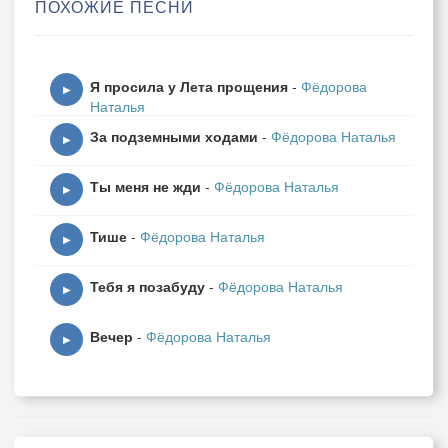
ПОХОЖИЕ ПЕСНИ
Взмахнул шляпой лихо мне...
Я просила у Лета прощения
-
Фёдорова
▶
Наталья
За подземными ходами
-
Фёдорова Наталья
▶
Ты меня не жди
-
Фёдорова Наталья
▶
Тише
-
Фёдорова Наталья
▶
Тебя я позабуду
-
Фёдорова Наталья
▶
Вечер
-
Фёдорова Наталья
▶