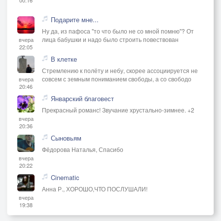
Подарите мне...
Ну да, из пафоса "то что было не со мной помню"? От
лица бабушки и надо было строить повествован
вчера
22:05
В клетке
Стремлению к полёту и небу, скорее ассоциируется не
совсем с земным пониманием свободы, а со свободо
вчера
20:46
Январский благовест
Прекрасный романс! Звучание хрустально-зимнее. +2
вчера
20:36
Сыновьям
Фёдорова Наталья, Спасибо
вчера
20:22
Cinematic
Анна Р., ХОРОШО,ЧТО ПОСЛУШАЛИ!
вчера
19:38