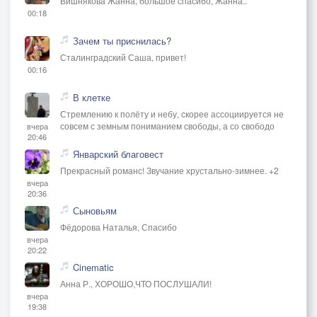
Вишнякова Жанна, большое спасибо, Жанна..
00:18
Зачем ты приснилась?
Сталинградский Саша, привет!
00:16
В клетке
Стремлению к полёту и небу, скорее ассоциируется не
совсем с земным пониманием свободы, а со свободо
вчера
20:46
Январский благовест
Прекрасный романс! Звучание хрустально-зимнее. +2
вчера
20:36
Сыновьям
Фёдорова Наталья, Спасибо
вчера
20:22
Cinematic
Анна Р., ХОРОШО,ЧТО ПОСЛУШАЛИ!
вчера
19:38