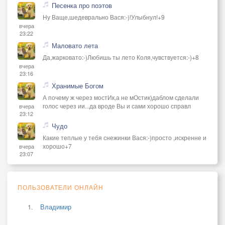
Песенка про поэтов
Ну Ваще,шедеврально Вася:-)!Улыбнул!+9
вчера
23:22
Маловато лета
Да,жарковато:-)Любишь ты лето Коля,чувствуется:-)+8
вчера
23:16
Хранимые Богом
А почему ж через мостИк,а не мОстик)даблом сделали
голос через ии...да вроде Вы и сами хорошо справл
вчера
23:12
Чудо
Какие теплые у тебя снежинки Вася:-)просто ,искренне и
хорошо+7
вчера
23:07
ПОЛЬЗОВАТЕЛИ ОНЛАЙН
Владимир