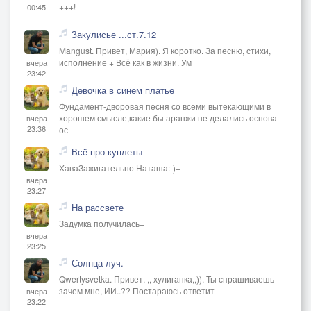
+++!
00:45
Закулисье ...ст.7.12
Mangust. Привет, Мария). Я коротко. За песню, стихи,
исполнение + Всё как в жизни. Ум
вчера
23:42
Девочка в синем платье
Фундамент-дворовая песня со всеми вытекающими в
хорошем смысле,какие бы аранжи не делались основа
вчера
23:36
ос
Всё про куплеты
ХаваЗажигательно Наташа:-)+
вчера
23:27
На рассвете
Задумка получилась+
вчера
23:25
Солнца луч.
Qwertysvetka. Привет, ,, хулиганка,,)). Ты спрашиваешь -
зачем мне, ИИ..?? Постараюсь ответит
вчера
23:22