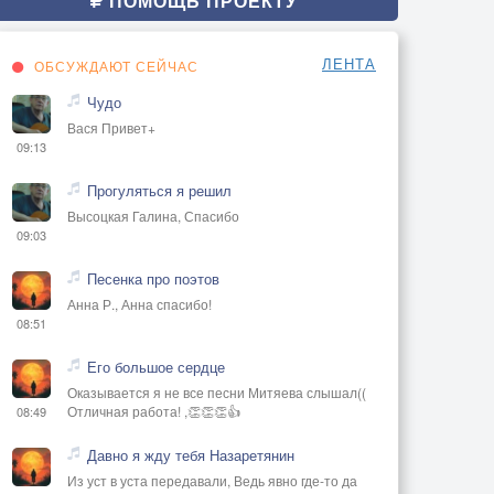
ПОМОЩЬ ПРОЕКТУ
ЛЕНТА
ОБСУЖДАЮТ СЕЙЧАС
Чудо
Вася Привет+
09:13
Прогуляться я решил
Высоцкая Галина, Спасибо
09:03
Песенка про поэтов
Анна Р., Анна спасибо!
08:51
Его большое сердце
Оказывается я не все песни Митяева слышал((
Отличная работа! ,👏👏👏👍
08:49
Давно я жду тебя Назаретянин
Из уст в уста передавали, Ведь явно где-то да