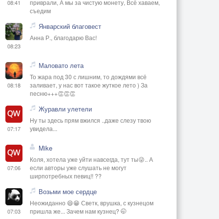
приврали, А мы за чистую монету, Всё хаваем,
08:41
съедим
Январский благовест
Анна Р., благодарю Вас!
08:23
Маловато лета
То жара под 30 с лишним, то дождями всё
заливает, у нас вот такое жуткое лето ) За
08:18
песню+++👏👏👏
Журавли улетели
Ну ты здесь прям вжился ..даже слезу твою
увидела...
07:17
Mike
Коля, хотела уже уйти навсегда, тут ты😜.. А
если авторы уже слушать не могут
07:06
ширпотребных певиц!! ??
Возьми мое сердце
Неожиданно 😄😁 Светк, врушка, с кузнецом
пришла же... Зачем нам кузнец? 🤭
07:03