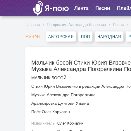
Лента
Песни
Плей
Главная
Погорелкин Александр Иванович
Песни
АВТОРСКАЯ
ПОП
НАРОДНАЯ
Р
ЖАНРЫ:
Мальчик босой Стихи Юрия Вязовче
Музыка Александра Погорелкина По
МАЛЬЧИК БОСОЙ
Стихи Юрия Вязовченко в редакции Александра По
Музыка Александра Погорелкина
Аранжировка Дмитрия Уткина
Поёт Олег Корчагин
Исполнитель
Олег Корчагин