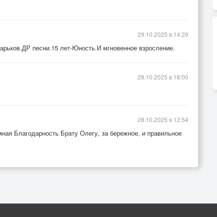
29.10.2025 в 14:29
арьков.ДР песни.15 лет-Юность.И мгновенное взросление.
28.10.2025 в 18:00
28.10.2025 в 12:54
ная Благодарность Брату Олегу, за бережное, и правильное