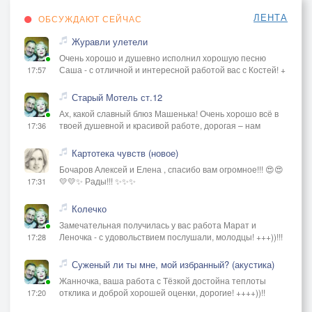
ЛЕНТА
ОБСУЖДАЮТ СЕЙЧАС
Журавли улетели
Очень хорошо и душевно исполнил хорошую песню
Саша - с отличной и интересной работой вас с Костей! +
17:57
Старый Мотель ст.12
Ах, какой славный блюз Машенька! Очень хорошо всё в
твоей душевной и красивой работе, дорогая – нам
17:36
Картотека чувств (новое)
Бочаров Алексей и Елена , спасибо вам огромное!!! 😍😍
💛💛✨ Рады!!! ✨✨✨
17:31
Колечко
Замечательная получилась у вас работа Марат и
Леночка - с удовольствием послушали, молодцы! +++))!!!
17:28
Суженый ли ты мне, мой избранный? (акустика)
Жанночка, ваша работа с Тёзкой достойна теплоты
отклика и доброй хорошей оценки, дорогие! ++++))!!
17:20