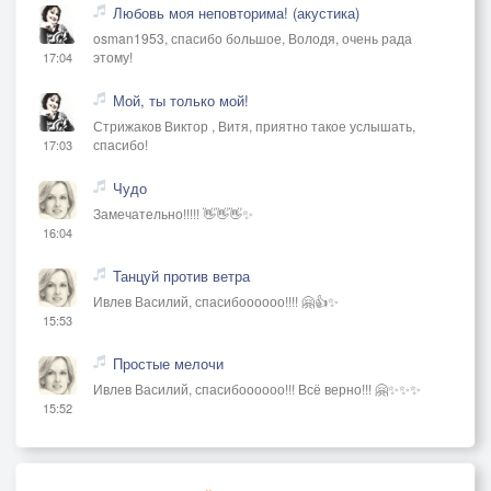
Любовь моя неповторима! (акустика)
osman1953, спасибо большое, Володя, очень рада
этому!
17:04
Мой, ты только мой!
Стрижаков Виктор , Витя, приятно такое услышать,
спасибо!
17:03
Чудо
Замечательно!!!!! 👋👋👋✨
16:04
Танцуй против ветра
Ивлев Василий, спасибоооооо!!!! 🤗👍✨
15:53
Простые мелочи
Ивлев Василий, спасибоооооо!!! Всё верно!!! 🤗✨✨✨
15:52