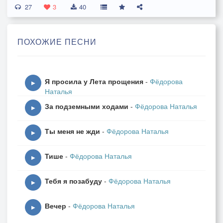
27
Я – 7-мейный человек -
3
40
Мои дети знают!
ПОХОЖИЕ ПЕСНИ
7 чудес всегда со мной -
Я просила у Лета прощения
-
Фёдорова
▶
Наталья
Радость да её подруги...
За подземными ходами
-
Фёдорова Наталья
▶
Ты меня не жди
-
Фёдорова Наталья
7-мильными шагами
▶
Тише
-
Фёдорова Наталья
Бегаю по кругу…
▶
Тебя я позабуду
-
Фёдорова Наталья
▶
Обожаю цифру 7,
Вечер
-
Фёдорова Наталья
▶
А за что? Не знаю...