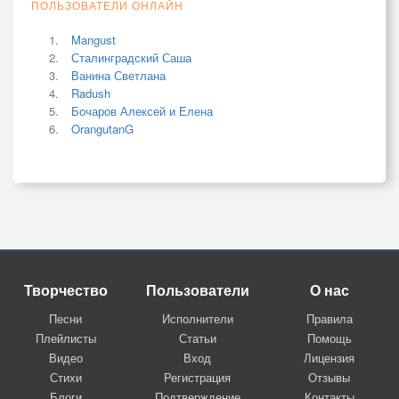
ПОЛЬЗОВАТЕЛИ ОНЛАЙН
Mangust
Сталинградский Саша
Ванина Светлана
Radush
Бочаров Алексей и Елена
OrangutanG
Творчество
Пользователи
О нас
Песни
Исполнители
Правила
Плейлисты
Статьи
Помощь
Видео
Вход
Лицензия
Стихи
Регистрация
Отзывы
Блоги
Подтверждение
Контакты