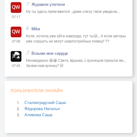
Журавли улетели
Ну ты здесь прям вжился ..даже слезу твою увидела...
07:17
Mike
Коля, хотела уже уйти навсегда, тут ты😜.. А если авторы
уже слушать не могут ширпотребных певиц!! ??
07:06
Возьми мое сердце
Неожиданно 😄😁 Светк, врушка, с кузнецом пришла же...
Зачем нам кузнец? 🤭
07:03
ПОЛЬЗОВАТЕЛИ ОНЛАЙН
Сталинградский Саша
Фёдорова Наталья
Алимова Саша