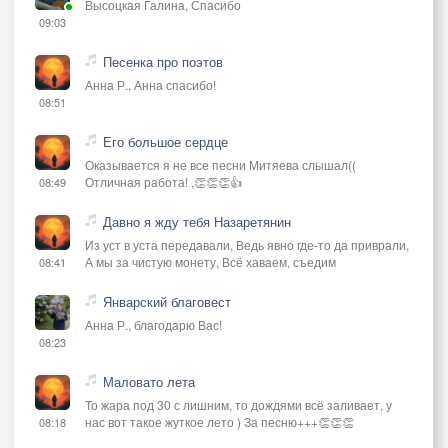
Высоцкая Галина, Спасибо
09:03
Песенка про поэтов
Анна Р., Анна спасибо!
08:51
Его большое сердце
Оказывается я не все песни Митяева слышал((
Отличная работа! ,👏👏👏👍
08:49
Давно я жду тебя Назаретянин
Из уст в уста передавали, Ведь явно где-то да приврали,
А мы за чистую монету, Всё хаваем, съедим
08:41
Январский благовест
Анна Р., благодарю Вас!
08:23
Маловато лета
То жара под 30 с лишним, то дождями всё заливает, у
нас вот такое жуткое лето ) За песню+++👏👏👏
08:18