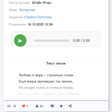
Автор музыки
Штайн Игорь
Жанр
Авторская
Лицензия
Creative Commons
Размещено
18.10.2025 12:39
▶
0:00 / 0:00
Текст песни
Любовь и вера – странные слова
Ещё вчера звучавшие так звонко,
Но входит осень в полные права,
И город спит глубоким сном ребёнка.
18
Их взяли в клещи вечные дожди,
0
84