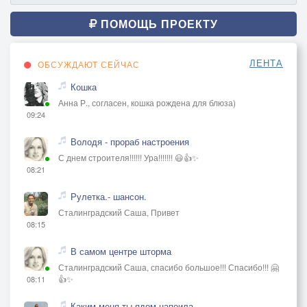
ПОМОЩЬ ПРОЕКТУ
ЛЕНТА
ОБСУЖДАЮТ СЕЙЧАС
Кошка
Анна Р., согласен, кошка рождена для блюза)
09:24
Володя - прораб настроения
С днем строителя!!!!!! Ура!!!!!!! 😃👍✨
08:21
Рулетка.- шансон.
Сталинградский Саша, Привет
08:15
В самом центре шторма
Сталинградский Саша, спасибо большое!!! Спасибо!!! 🤗
👍✨
08:11
Каким меня ты ядом напоила