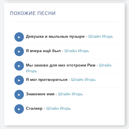
Прорвавшись в тыл сквозь улицы и скверы,
Доселе не питавшие вражды
ПОХОЖИЕ ПЕСНИ
И прочих искушений адюльтеры.
Они верны предвзятости времён,
Девушка и мыльные пузыри
-
Штайн Игорь
Бессовестным ветрам, несущим в пропасть,
▶
Пока ещё их страх не побеждён,
Я вчера ещё был
-
Штайн Игорь
И что-то ждут вершители пророчеств.
▶
Мы заново для них отстроим Рим
-
Штайн
Любовь и вера – странные слова,
▶
Игорь
Стоят на страже вплоть до пробужденья,
Я мог притвориться
-
Штайн Игорь
Как будто ждут какого-то родства
▶
За каждым участившимся мгновеньем!
Знакомое имя
-
Штайн Игорь
▶
28.09.2025г.
Сталкер
-
Штайн Игорь
▶