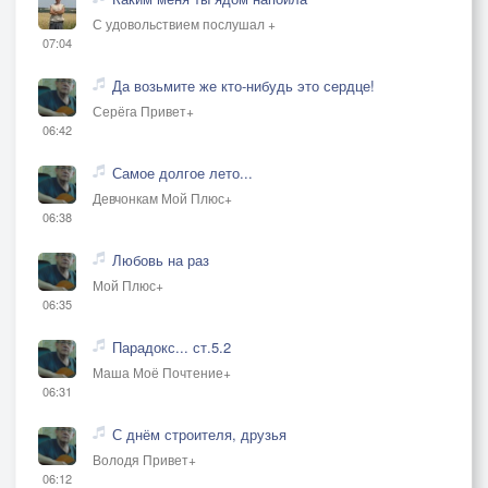
С удовольствием послушал +
07:04
Да возьмите же кто-нибудь это сердце!
Серёга Привет+
06:42
Самое долгое лето...
Девчонкам Мой Плюс+
06:38
Любовь на раз
Мой Плюс+
06:35
Парадокс... ст.5.2
Маша Моё Почтение+
06:31
С днём строителя, друзья
Володя Привет+
06:12